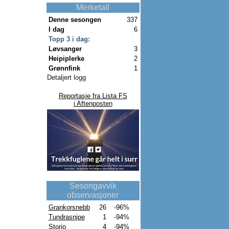
Merketall
Denne sesongen
337
I dag
6
Topp 3 i dag:
Løvsanger
3
Heipiplerke
2
Grønnfink
1
Detaljert logg
Reportasje fra Lista FS
i Aftenposten
Sesongavvik
observasjoner
Grankorsnebb
26
-96%
Tundrasnipe
1
-94%
Storjo
4
-94%