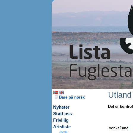
Utland
Bare på norsk
Det er kontrol
Nyheter
Støtt oss
Frivillig
Artsliste
Avvik