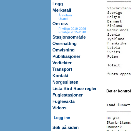
Logg
Merketall
Årstotaler
Utland
Om oss
Frivillige 2019-2026
Frivillige 2015-2018
Stasjonsområde
Overnatting
Omvisning
Publikasjoner
Vedtekter
Transport
Kontakt
Norgeslisten
Lista Bird Race regler
Det er kontrol
Fuglestasjoner
Fuglevakta
Videos
Logg inn
Søk på siden