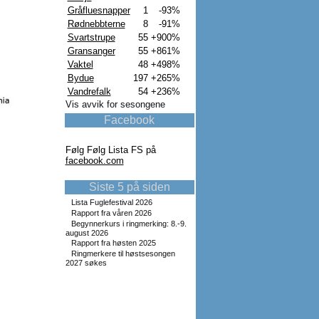
Gråfluesnapper
1
-93%
Rødnebbterne
8
-91%
Svartstrupe
55
+900%
Gransanger
55
+861%
Vaktel
48
+498%
Bydue
197
+265%
Vandrefalk
54
+236%
Vis avvik for sesongene
Facebook
Følg Følg Lista FS på
facebook.com
Siste 5 på siden
Lista Fuglefestival 2026
Rapport fra våren 2026
Begynnerkurs i ringmerking: 8.-9.
august 2026
Rapport fra høsten 2025
Ringmerkere til høstsesongen
2027 søkes