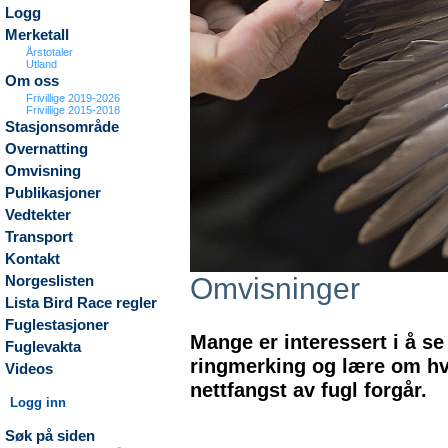
Logg
Merketall
Årstotaler
Utland
Om oss
Frivillige 2019-2026
Frivillige 2015-2018
Stasjonsområde
Overnatting
Omvisning
Publikasjoner
Vedtekter
Transport
Kontakt
Omvisninger
Norgeslisten
Lista Bird Race regler
Fuglestasjoner
Mange er interessert i å se
Fuglevakta
ringmerking og lære om h
Videos
nettfangst av fugl forgår.
Logg inn
Søk på siden