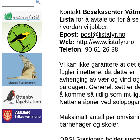
Kontakt
Besøkssenter Våtm
Lista
for å avtale tid for å se
hvordan vi jobber:
Epost:
post@listafyr.no
Web:
http://www.listafyr.no
Telefon:
90 61 26 88
Vi kan ikke garantere at det 
fugler i nettene, da dette er
avhenging av vær og vind og 
på dagen. Generelt sett er d
å komme så tidlig som mulig
Nettene åpner ved soloppgang
Maksimalt antall per omvisni
barnehager og skoler.
OBS! Stasjonen holder stengt 