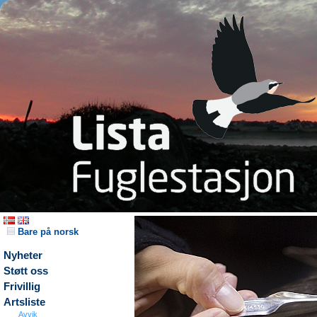
Bare på norsk
Nyheter
Støtt oss
Frivillig
Artsliste
Avvik