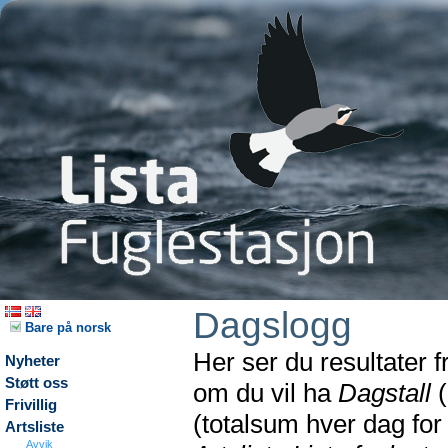
Dagslogg
Bare på norsk
Her ser du resultater 
Nyheter
Støtt oss
om du vil ha
Dagstall
(
Frivillig
(totalsum hver dag fo
Artsliste
Avvik