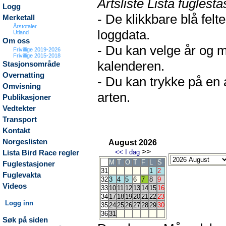
Artsliste Lista fuglesta
Logg
- De klikkbare blå fel
Merketall
Årstotaler
loggdata.
Utland
Om oss
- Du kan velge år og m
Frivillige 2019-2026
Frivillige 2015-2018
kalenderen.
Stasjonsområde
Overnatting
- Du kan trykke på en 
Omvisning
arten.
Publikasjoner
Vedtekter
Transport
Kontakt
Norgeslisten
August 2026
>>
<<
I dag
Lista Bird Race regler
M
T
O
T
F
L
S
Fuglestasjoner
31
1
2
Fuglevakta
32
3
4
5
6
7
8
9
Videos
33
10
11
12
13
14
15
16
34
17
18
19
20
21
22
23
Logg inn
35
24
25
26
27
28
29
30
36
31
Søk på siden