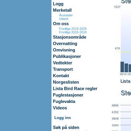
Logg
Merketall
Årstotaler
Utland
Om oss
Frivillige 2019-2026
Frivillige 2015-2018
Stasjonsområde
Overnatting
Omvisning
Publikasjoner
Vedtekter
Transport
Kontakt
Norgeslisten
Lista Bird Race regler
Fuglestasjoner
Fuglevakta
Videos
Logg inn
Søk på siden