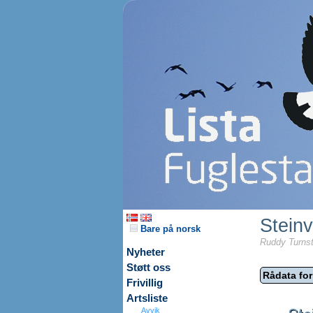
Stein
Bare på norsk
Ruddy Turnst
Nyheter
Støtt oss
Rådata for
Frivillig
Artsliste
Avvik