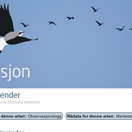
vender
one (Arenaria interpres)
 denne arten:
Observasjonslogg
Rådata for denne arten:
Merkeda
-