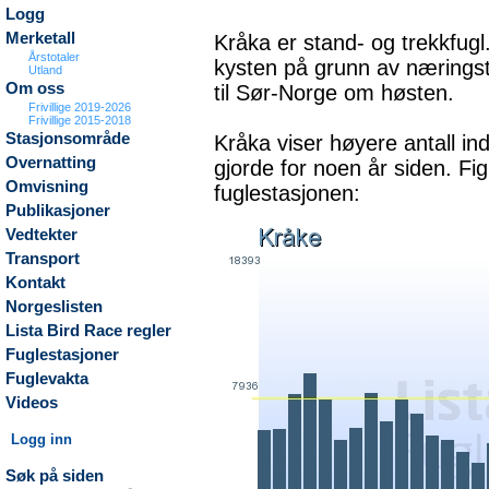
Logg
Merketall
Kråka er stand- og trekkfugl
Årstotaler
kysten på grunn av næringst
Utland
Om oss
til Sør-Norge om høsten.
Frivillige 2019-2026
Frivillige 2015-2018
Stasjonsområde
Kråka viser høyere antall in
Overnatting
gjorde for noen år siden. Fi
Omvisning
fuglestasjonen:
Publikasjoner
Vedtekter
Transport
Kontakt
Norgeslisten
Lista Bird Race regler
Fuglestasjoner
Fuglevakta
Videos
Logg inn
Søk på siden