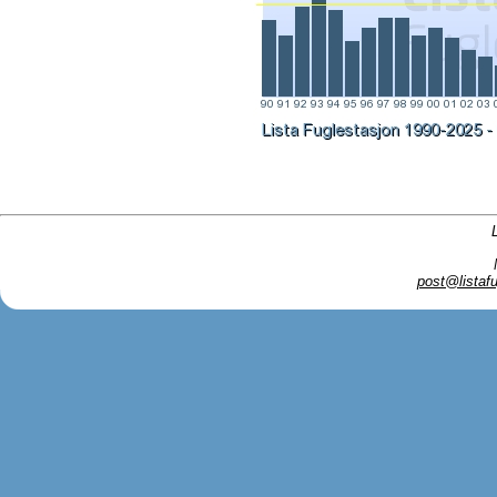
post@listafu