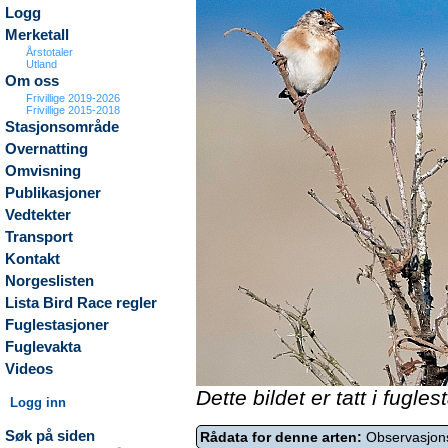
Logg
Merketall
Årstotaler
Utland
Om oss
Frivillige 2019-2026
Frivillige 2015-2018
Stasjonsområde
Overnatting
Omvisning
Publikasjoner
Vedtekter
Transport
Kontakt
Norgeslisten
Lista Bird Race regler
Fuglestasjoner
Fuglevakta
Videos
Dette bildet er tatt i fugl
Logg inn
Søk på siden
Rådata for denne arten:
Observasjon