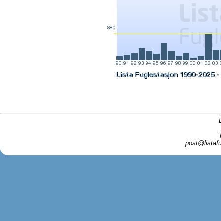
post@listafu