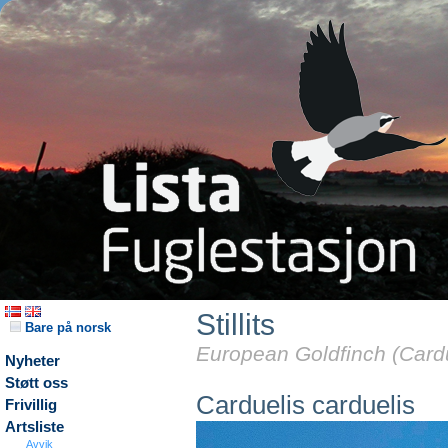
Stillits
Bare på norsk
European Goldfinch (Cardu
Nyheter
Støtt oss
Carduelis carduelis
Frivillig
Artsliste
Avvik