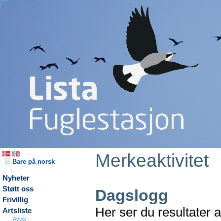
Merkeaktivitet
Bare på norsk
Nyheter
Støtt oss
Dagslogg
Frivillig
Her ser du resultater 
Artsliste
Avvik