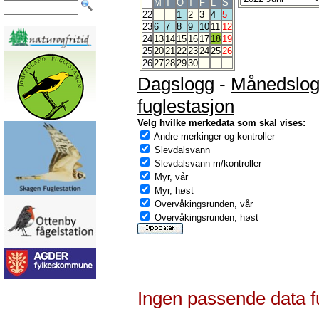
M
T
O
T
F
L
S
22
1
2
3
4
5
23
6
7
8
9
10
11
12
24
13
14
15
16
17
18
19
25
20
21
22
23
24
25
26
26
27
28
29
30
Dagslogg
-
Månedslo
fuglestasjon
Velg hvilke merkedata som skal vises:
Andre merkinger og kontroller
Slevdalsvann
Slevdalsvann m/kontroller
Myr, vår
Myr, høst
Overvåkingsrunden, vår
Overvåkingsrunden, høst
Ingen passende data f