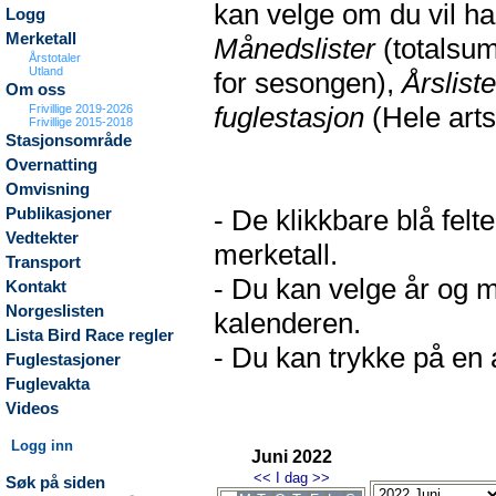
kan velge om du vil h
Logg
Merketall
Månedslister
(totalsum
Årstotaler
Utland
for sesongen),
Årsliste
Om oss
fuglestasjon
(Hele arts
Frivillige 2019-2026
Frivillige 2015-2018
Stasjonsområde
Overnatting
Omvisning
- De klikkbare blå fel
Publikasjoner
Vedtekter
merketall.
Transport
- Du kan velge år og m
Kontakt
Norgeslisten
kalenderen.
Lista Bird Race regler
- Du kan trykke på en a
Fuglestasjoner
Fuglevakta
Videos
Logg inn
Juni 2022
<<
I dag
>>
Søk på siden