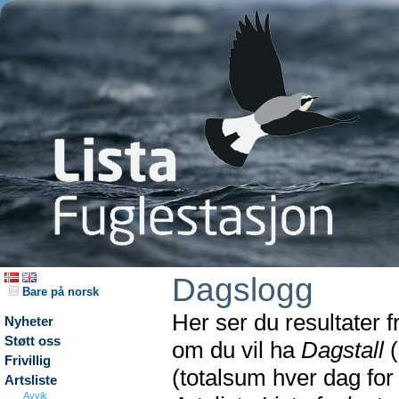
Dagslogg
Bare på norsk
Her ser du resultater 
Nyheter
Støtt oss
om du vil ha
Dagstall
(
Frivillig
(totalsum hver dag fo
Artsliste
Avvik