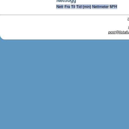
Nettlogg
Nett
Fra
Til
Tid (min)
Nettmeter
M*H
post@listafu