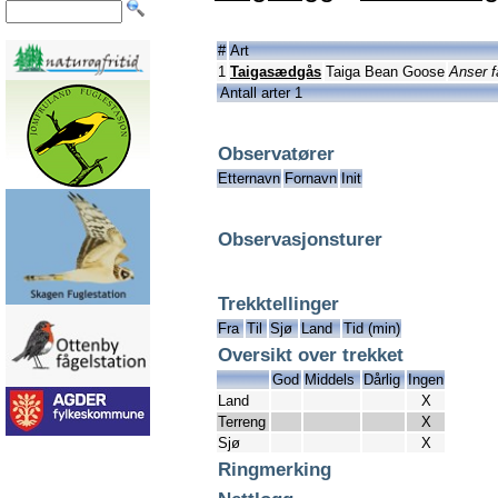
#
Art
1
Taigasædgås
Taiga Bean Goose
Anser f
Antall arter 1
Observatører
Etternavn
Fornavn
Init
Observasjonsturer
Trekktellinger
Fra
Til
Sjø
Land
Tid (min)
Oversikt over trekket
God
Middels
Dårlig
Ingen
Land
X
Terreng
X
Sjø
X
Ringmerking