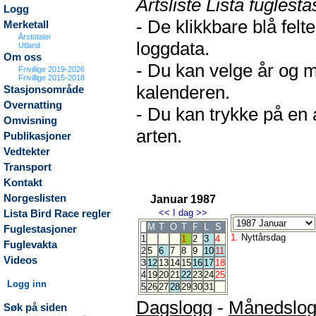
Artsliste Lista fuglesta
Logg
- De klikkbare blå fel
Merketall
Årstotaler
loggdata.
Utland
Om oss
- Du kan velge år og m
Frivillige 2019-2026
Frivillige 2015-2018
kalenderen.
Stasjonsområde
Overnatting
- Du kan trykke på en 
Omvisning
arten.
Publikasjoner
Vedtekter
Transport
Kontakt
Norgeslisten
Januar 1987
<<
I dag
>>
Lista Bird Race regler
M
T
O
T
F
L
S
Fuglestasjoner
1.
Nyttårsdag
1
1
2
3
4
Fuglevakta
2
5
6
7
8
9
10
11
Videos
3
12
13
14
15
16
17
18
4
19
20
21
22
23
24
25
Logg inn
5
26
27
28
29
30
31
Dagslogg
-
Månedslo
Søk på siden