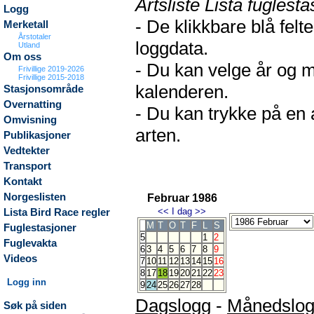
Artsliste Lista fuglesta
Logg
- De klikkbare blå fel
Merketall
Årstotaler
loggdata.
Utland
Om oss
- Du kan velge år og m
Frivillige 2019-2026
Frivillige 2015-2018
kalenderen.
Stasjonsområde
Overnatting
- Du kan trykke på en 
Omvisning
arten.
Publikasjoner
Vedtekter
Transport
Kontakt
Norgeslisten
Februar 1986
<<
I dag
>>
Lista Bird Race regler
M
T
O
T
F
L
S
Fuglestasjoner
5
1
2
Fuglevakta
6
3
4
5
6
7
8
9
Videos
7
10
11
12
13
14
15
16
8
17
18
19
20
21
22
23
Logg inn
9
24
25
26
27
28
Dagslogg
-
Månedslo
Søk på siden