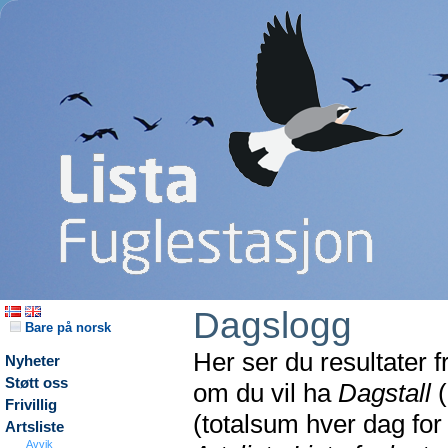
Dagslogg
Bare på norsk
Her ser du resultater 
Nyheter
Støtt oss
om du vil ha
Dagstall
(
Frivillig
(totalsum hver dag fo
Artsliste
Avvik