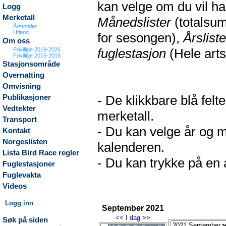
kan velge om du vil h
Logg
Merketall
Månedslister
(totalsum
Årstotaler
Utland
for sesongen),
Årsliste
Om oss
fuglestasjon
(Hele arts
Frivillige 2019-2026
Frivillige 2015-2018
Stasjonsområde
Overnatting
Omvisning
- De klikkbare blå fel
Publikasjoner
Vedtekter
merketall.
Transport
- Du kan velge år og m
Kontakt
Norgeslisten
kalenderen.
Lista Bird Race regler
- Du kan trykke på en a
Fuglestasjoner
Fuglevakta
Videos
Logg inn
September 2021
<<
I dag
>>
Søk på siden