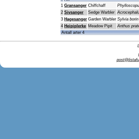
1
Gransanger
Chiffchaff
Phylloscopu
2
Sivsanger
Sedge Warbler
Acrocephal
3
Hagesanger
Garden Warbler
Sylvia borin
4
Heipiplerke
Meadow Pipit
Anthus prat
Antall arter 4
post@listafu