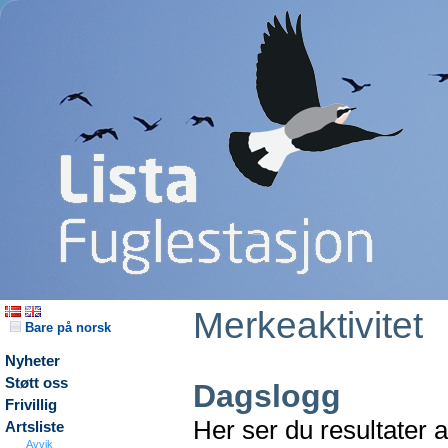
Merkeaktivitet
Bare på norsk
Nyheter
Støtt oss
Dagslogg
Frivillig
Her ser du resultater 
Artsliste
Avvik