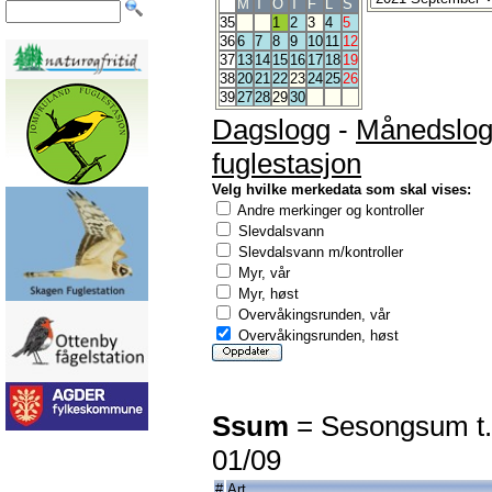
M
T
O
T
F
L
S
35
1
2
3
4
5
36
6
7
8
9
10
11
12
37
13
14
15
16
17
18
19
38
20
21
22
23
24
25
26
39
27
28
29
30
Dagslogg
-
Månedslo
fuglestasjon
Velg hvilke merkedata som skal vises:
Andre merkinger og kontroller
Slevdalsvann
Slevdalsvann m/kontroller
Myr, vår
Myr, høst
Overvåkingsrunden, vår
Overvåkingsrunden, høst
Ssum
= Sesongsum t.
01/09
#
Art