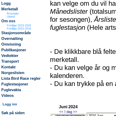
kan velge om du vil h
Logg
Merketall
Månedslister
(totalsum
Årstotaler
Utland
for sesongen),
Årsliste
Om oss
fuglestasjon
(Hele arts
Frivillige 2019-2026
Frivillige 2015-2018
Stasjonsområde
Overnatting
Omvisning
- De klikkbare blå fel
Publikasjoner
Vedtekter
merketall.
Transport
- Du kan velge år og m
Kontakt
Norgeslisten
kalenderen.
Lista Bird Race regler
- Du kan trykke på en a
Fuglestasjoner
Fuglevakta
Videos
Logg inn
Juni 2024
<<
I dag
>>
Søk på siden