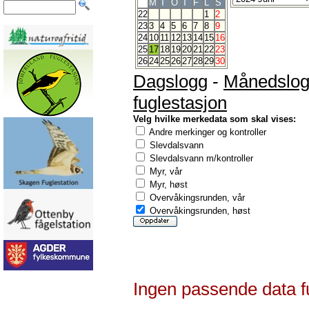
M
T
O
T
F
L
S
22
1
2
23
3
4
5
6
7
8
9
24
10
11
12
13
14
15
16
25
17
18
19
20
21
22
23
26
24
25
26
27
28
29
30
Dagslogg
-
Månedslo
fuglestasjon
Velg hvilke merkedata som skal vises:
Andre merkinger og kontroller
Slevdalsvann
Slevdalsvann m/kontroller
Myr, vår
Myr, høst
Overvåkingsrunden, vår
Overvåkingsrunden, høst
Ingen passende data f