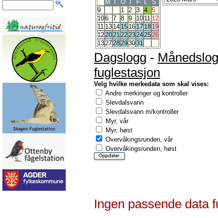
M
T
O
T
F
L
S
9
1
2
3
4
5
10
6
7
8
9
10
11
12
11
13
14
15
16
17
18
19
12
20
21
22
23
24
25
26
13
27
28
29
30
31
Dagslogg
-
Månedslo
fuglestasjon
Velg hvilke merkedata som skal vises:
Andre merkinger og kontroller
Slevdalsvann
Slevdalsvann m/kontroller
Myr, vår
Myr, høst
Overvåkingsrunden, vår
Overvåkingsrunden, høst
Ingen passende data f