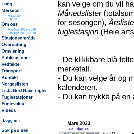
kan velge om du vil h
Logg
Merketall
Månedslister
(totalsum
Årstotaler
Utland
for sesongen),
Årsliste
Om oss
fuglestasjon
(Hele arts
Frivillige 2019-2026
Frivillige 2015-2018
Stasjonsområde
Overnatting
Omvisning
- De klikkbare blå fel
Publikasjoner
Vedtekter
merketall.
Transport
- Du kan velge år og m
Kontakt
Norgeslisten
kalenderen.
Lista Bird Race regler
- Du kan trykke på en a
Fuglestasjoner
Fuglevakta
Videos
Logg inn
Mars 2023
<<
I dag
>>
Søk på siden