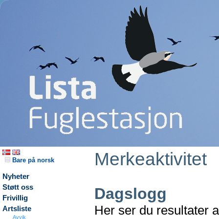
Merkeaktivitet
Bare på norsk
Nyheter
Støtt oss
Dagslogg
Frivillig
Her ser du resultater 
Artsliste
Avvik