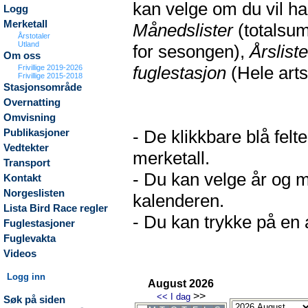
kan velge om du vil h
Logg
Merketall
Månedslister
(totalsum
Årstotaler
Utland
for sesongen),
Årsliste
Om oss
fuglestasjon
(Hele arts
Frivillige 2019-2026
Frivillige 2015-2018
Stasjonsområde
Overnatting
Omvisning
- De klikkbare blå fel
Publikasjoner
Vedtekter
merketall.
Transport
- Du kan velge år og m
Kontakt
Norgeslisten
kalenderen.
Lista Bird Race regler
- Du kan trykke på en a
Fuglestasjoner
Fuglevakta
Videos
Logg inn
August 2026
>>
<<
I dag
Søk på siden