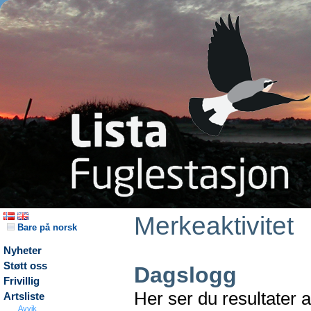
Merkeaktivitet
Bare på norsk
Nyheter
Støtt oss
Dagslogg
Frivillig
Her ser du resultater 
Artsliste
Avvik