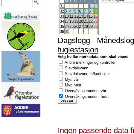
M
T
O
T
F
L
S
31
1
2
32
3
4
5
6
7
8
9
33
10
11
12
13
14
15
16
34
17
18
19
20
21
22
23
35
24
25
26
27
28
29
30
36
31
Dagslogg
-
Månedslo
fuglestasjon
Velg hvilke merkedata som skal vises:
Andre merkinger og kontroller
Slevdalsvann
Slevdalsvann m/kontroller
Myr, vår
Myr, høst
Overvåkingsrunden, vår
Overvåkingsrunden, høst
Ingen passende data f