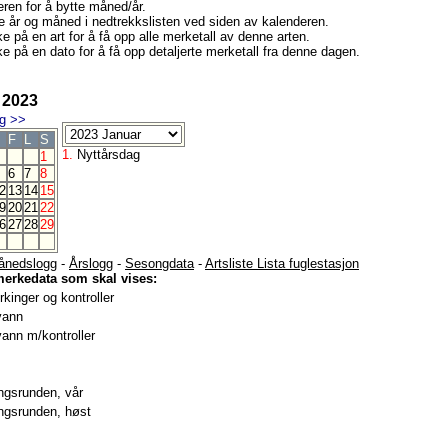
eren for å bytte måned/år.
e år og måned i nedtrekkslisten ved siden av kalenderen.
e på en art for å få opp alle merketall av denne arten.
ke på en dato for å få opp detaljerte merketall fra denne dagen.
 2023
g
>>
F
L
S
1.
Nyttårsdag
1
6
7
8
2
13
14
15
9
20
21
22
6
27
28
29
ånedslogg
-
Årslogg
-
Sesongdata
-
Artsliste Lista fuglestasjon
merkedata som skal vises:
kinger og kontroller
vann
ann m/kontroller
gsrunden, vår
gsrunden, høst