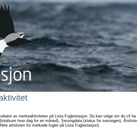
ktivitet
sultater av merkeaktiviteten på Lista Fuglestasjon. Du kan velge om du vil ha
(totalsum hver dag for en måned),
Sesongdata
(status for sesongen),
Årsliste
Hele artslisten for merkede fugler på Lista Fuglestasjon).