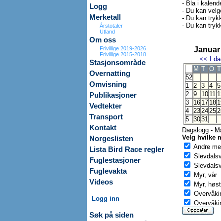
- Bla i kalend
Logg
- Du kan velg
Merketall
- Du kan trykk
- Du kan tryk
Årstotaler
Utland
Om oss
Frivillige 2019-2026
Januar
Frivillige 2015-2018
<<
I da
Stasjonsområde
M
T
O
T
Overnatting
52
Omvisning
1
2
3
4
5
2
9
10
11
1
Publikasjoner
3
16
17
18
1
Vedtekter
4
23
24
25
2
Transport
5
30
31
Kontakt
Dagslogg
-
M
Velg hvilke 
Norgeslisten
Andre mer
Lista Bird Race regler
Slevdals
Fuglestasjoner
Slevdalsv
Fuglevakta
Myr, vår
Videos
Myr, høst
Overvåkin
Logg inn
Overvåkin
Søk på siden