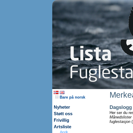
Merkea
Bare på norsk
Dagslogg
Nyheter
Her ser du re
Støtt oss
Månedslister
Frivillig
fuglestasjon
(
Artsliste
Avvik