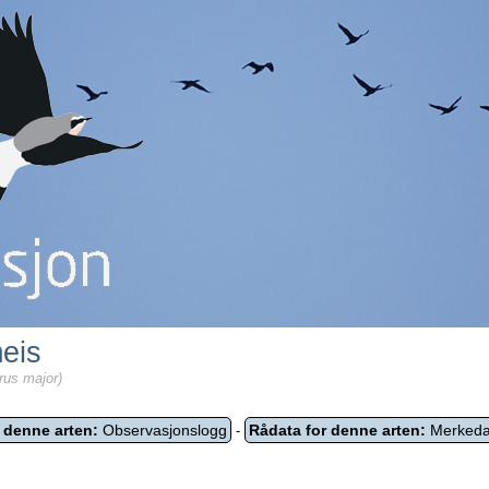
eis
rus major)
 denne arten:
Observasjonslogg
Rådata for denne arten:
Merkeda
-