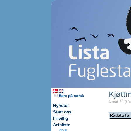
Kjøttm
Bare på norsk
Great Tit (Pa
Nyheter
Støtt oss
Rådata for
Frivillig
Artsliste
Avvik