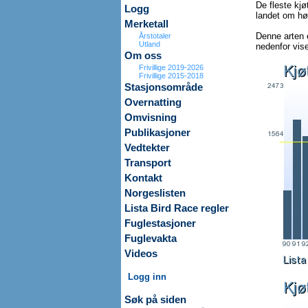
De fleste kjø
Logg
landet om hø
Merketall
Denne arten e
Årstotaler
Utland
nedenfor vise
Om oss
Frivillige 2019-2026
Frivillige 2015-2018
Stasjonsområde
Overnatting
Omvisning
Publikasjoner
Vedtekter
Transport
Kontakt
Norgeslisten
Lista Bird Race regler
Fuglestasjoner
Fuglevakta
Videos
Logg inn
Søk på siden