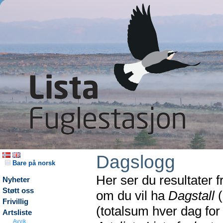
Dagslogg
Bare på norsk
Her ser du resultater 
Nyheter
Støtt oss
om du vil ha
Dagstall
(
Frivillig
(totalsum hver dag fo
Artsliste
Avvik