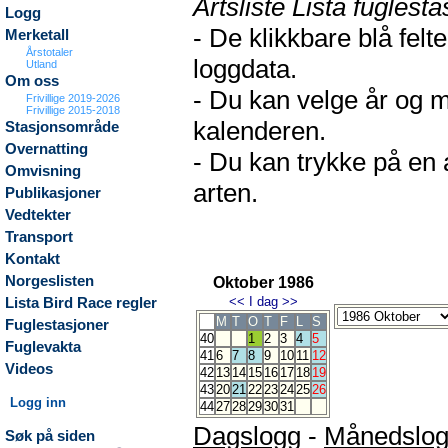
Artsliste Lista fuglesta
Logg
- De klikkbare blå fel
Merketall
Årstotaler
loggdata.
Utland
Om oss
- Du kan velge år og m
Frivillige 2019-2026
Frivillige 2015-2018
kalenderen.
Stasjonsområde
Overnatting
- Du kan trykke på en 
Omvisning
arten.
Publikasjoner
Vedtekter
Transport
Kontakt
Norgeslisten
Oktober 1986
<<
I dag
>>
Lista Bird Race regler
M
T
O
T
F
L
S
Fuglestasjoner
40
1
2
3
4
5
Fuglevakta
41
6
7
8
9
10
11
12
Videos
42
13
14
15
16
17
18
19
43
20
21
22
23
24
25
26
Logg inn
44
27
28
29
30
31
Dagslogg
-
Månedslo
Søk på siden