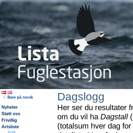
Dagslogg
Bare på norsk
Her ser du resultater 
Nyheter
Støtt oss
om du vil ha
Dagstall
(
Frivillig
(totalsum hver dag fo
Artsliste
Avvik