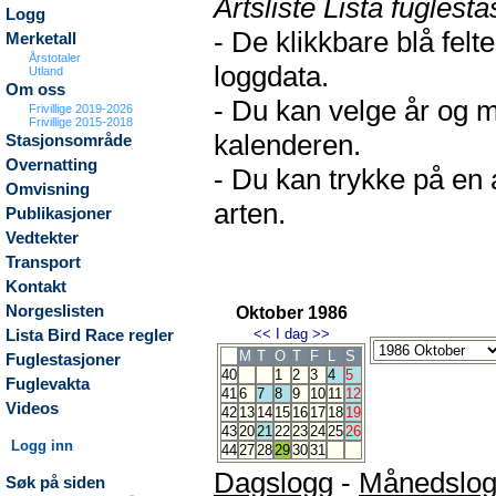
Artsliste Lista fuglesta
Logg
- De klikkbare blå fel
Merketall
Årstotaler
loggdata.
Utland
Om oss
- Du kan velge år og m
Frivillige 2019-2026
Frivillige 2015-2018
kalenderen.
Stasjonsområde
Overnatting
- Du kan trykke på en 
Omvisning
arten.
Publikasjoner
Vedtekter
Transport
Kontakt
Norgeslisten
Oktober 1986
<<
I dag
>>
Lista Bird Race regler
M
T
O
T
F
L
S
Fuglestasjoner
40
1
2
3
4
5
Fuglevakta
41
6
7
8
9
10
11
12
Videos
42
13
14
15
16
17
18
19
43
20
21
22
23
24
25
26
Logg inn
44
27
28
29
30
31
Dagslogg
-
Månedslo
Søk på siden