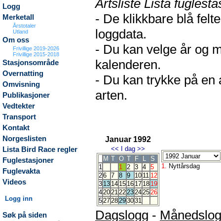
Artsliste Lista fuglesta
Logg
- De klikkbare blå fel
Merketall
Årstotaler
loggdata.
Utland
Om oss
- Du kan velge år og m
Frivillige 2019-2026
Frivillige 2015-2018
kalenderen.
Stasjonsområde
Overnatting
- Du kan trykke på en 
Omvisning
arten.
Publikasjoner
Vedtekter
Transport
Kontakt
Norgeslisten
Januar 1992
<<
I dag
>>
Lista Bird Race regler
M
T
O
T
F
L
S
Fuglestasjoner
1.
Nyttårsdag
1
1
2
3
4
5
Fuglevakta
2
6
7
8
9
10
11
12
Videos
3
13
14
15
16
17
18
19
4
20
21
22
23
24
25
26
Logg inn
5
27
28
29
30
31
Dagslogg
-
Månedslo
Søk på siden