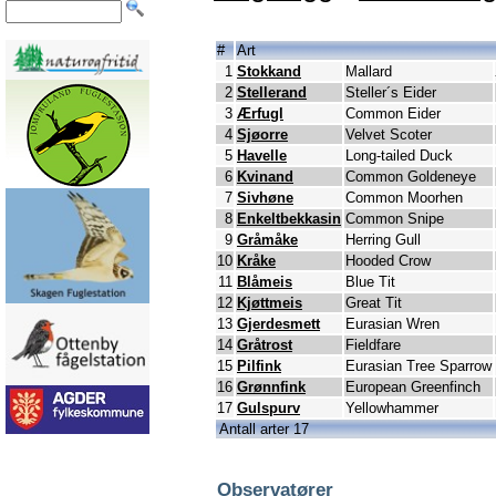
#
Art
1
Stokkand
Mallard
2
Stellerand
Steller´s Eider
3
Ærfugl
Common Eider
4
Sjøorre
Velvet Scoter
5
Havelle
Long-tailed Duck
6
Kvinand
Common Goldeneye
7
Sivhøne
Common Moorhen
8
Enkeltbekkasin
Common Snipe
9
Gråmåke
Herring Gull
10
Kråke
Hooded Crow
11
Blåmeis
Blue Tit
12
Kjøttmeis
Great Tit
13
Gjerdesmett
Eurasian Wren
14
Gråtrost
Fieldfare
15
Pilfink
Eurasian Tree Sparrow
16
Grønnfink
European Greenfinch
17
Gulspurv
Yellowhammer
Antall arter 17
Observatører