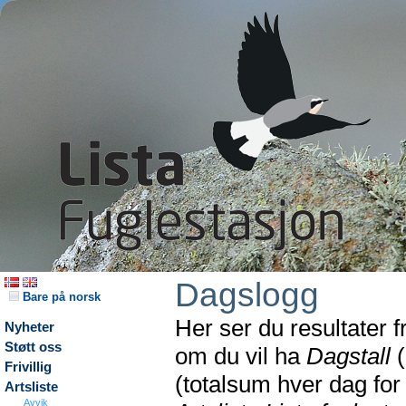
Dagslogg
Bare på norsk
Her ser du resultater 
Nyheter
Støtt oss
om du vil ha
Dagstall
(
Frivillig
(totalsum hver dag fo
Artsliste
Avvik