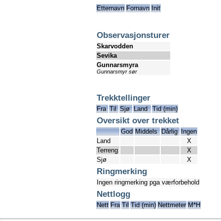
Etternavn
Fornavn
Init
Observasjonsturer
Skarvodden
Sevika
Gunnarsmyra
Gunnarsmyr sør
Trekktellinger
Fra
Til
Sjø
Land
Tid (min)
Oversikt over trekket
God
Middels
Dårlig
Ingen
Land
X
Terreng
X
Sjø
X
Ringmerking
Ingen ringmerking pga værforbehold
Nettlogg
Nett
Fra
Til
Tid (min)
Nettmeter
M*H