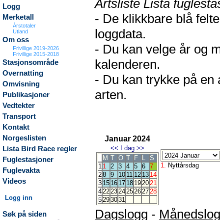
Artsliste Lista fuglesta
Logg
- De klikkbare blå fel
Merketall
Årstotaler
loggdata.
Utland
Om oss
- Du kan velge år og m
Frivillige 2019-2026
Frivillige 2015-2018
kalenderen.
Stasjonsområde
Overnatting
- Du kan trykke på en 
Omvisning
arten.
Publikasjoner
Vedtekter
Transport
Kontakt
Norgeslisten
Januar 2024
<<
I dag
>>
Lista Bird Race regler
M
T
O
T
F
L
S
Fuglestasjoner
1.
Nyttårsdag
1
1
2
3
4
5
6
7
Fuglevakta
2
8
9
10
11
12
13
14
Videos
3
15
16
17
18
19
20
21
4
22
23
24
25
26
27
28
Logg inn
5
29
30
31
Dagslogg
-
Månedslo
Søk på siden