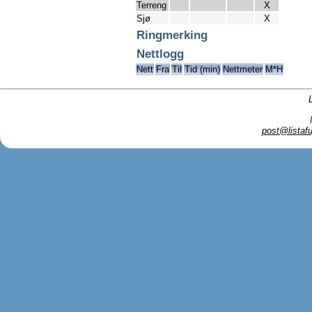
Terreng
X
Sjø
X
Ringmerking
Nettlogg
Nett
Fra
Til
Tid (min)
Nettmeter
M*H
post@listafu