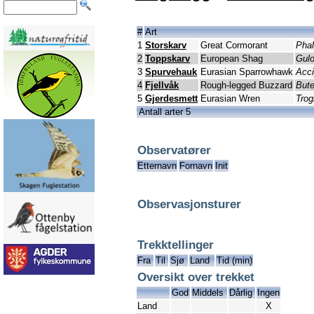
#
Art
1
Storskarv
Great Cormorant
Phal
2
Toppskarv
European Shag
Gulo
3
Spurvehauk
Eurasian Sparrowhawk
Acci
4
Fjellvåk
Rough-legged Buzzard
Bute
5
Gjerdesmett
Eurasian Wren
Trog
Antall arter 5
Observatører
Etternavn
Fornavn
Init
Observasjonsturer
Trekktellinger
Fra
Til
Sjø
Land
Tid (min)
Oversikt over trekket
God
Middels
Dårlig
Ingen
Land
X