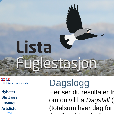
Dagslogg
Bare på norsk
Her ser du resultater 
Nyheter
Støtt oss
om du vil ha
Dagstall
(
Frivillig
(totalsum hver dag fo
Artsliste
Avvik