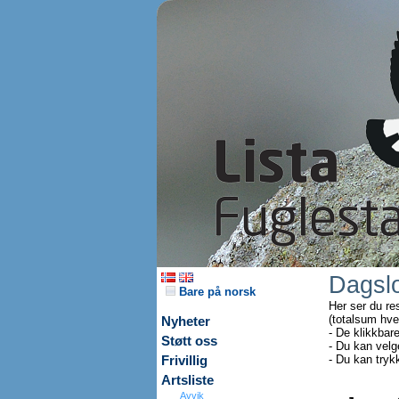
Dagsl
Bare på norsk
Her ser du re
(totalsum hve
Nyheter
- De klikkbar
Støtt oss
- Du kan velg
- Du kan tryk
Frivillig
Artsliste
Avvik