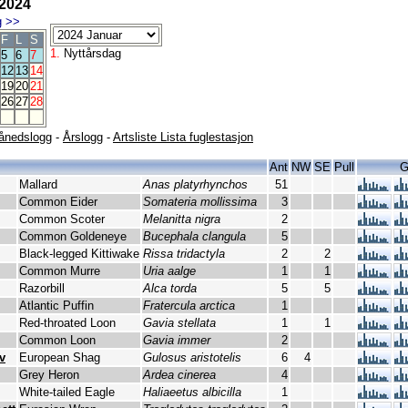
 2024
g
>>
F
L
S
1.
Nyttårsdag
5
6
7
12
13
14
19
20
21
26
27
28
ånedslogg
-
Årslogg
-
Artsliste Lista fuglestasjon
Ant
NW
SE
Pull
G
Mallard
Anas platyrhynchos
51
Common Eider
Somateria mollissima
3
Common Scoter
Melanitta nigra
2
Common Goldeneye
Bucephala clangula
5
Black-legged Kittiwake
Rissa tridactyla
2
2
Common Murre
Uria aalge
1
1
Razorbill
Alca torda
5
5
Atlantic Puffin
Fratercula arctica
1
Red-throated Loon
Gavia stellata
1
1
Common Loon
Gavia immer
2
v
European Shag
Gulosus aristotelis
6
4
Grey Heron
Ardea cinerea
4
White-tailed Eagle
Haliaeetus albicilla
1