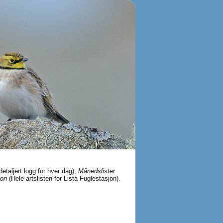
detaljert logg for hver dag),
Månedslister
jon
(Hele artslisten for Lista Fuglestasjon).