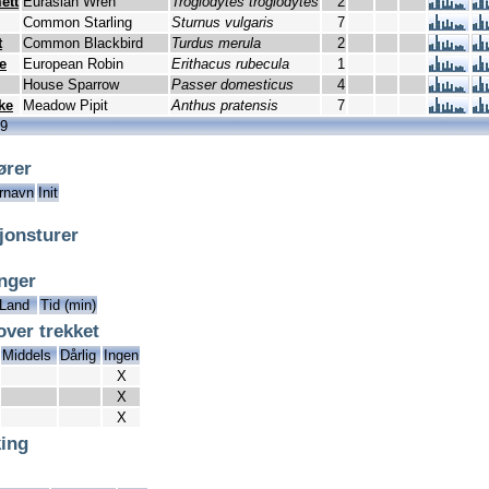
ett
Eurasian Wren
Troglodytes troglodytes
2
Common Starling
Sturnus vulgaris
7
t
Common Blackbird
Turdus merula
2
e
European Robin
Erithacus rubecula
1
House Sparrow
Passer domesticus
4
ke
Meadow Pipit
Anthus pratensis
7
19
ører
rnavn
Init
jonsturer
inger
Land
Tid (min)
over trekket
Middels
Dårlig
Ingen
X
X
X
ing