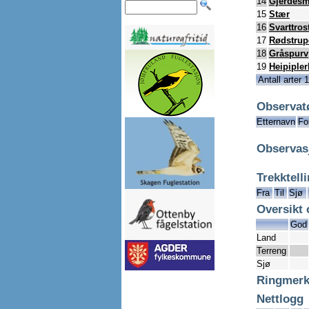
14
Gjerdesm
15
Stær
16
Svarttros
17
Rødstrup
18
Gråspurv
19
Heipipler
Antall arter 
Observat
Etternavn
Fo
Observas
Trekktell
Fra
Til
Sjø
Oversikt 
God
Land
Terreng
Sjø
Ringmerk
Nettlogg