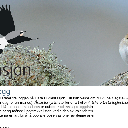
ogg
sultater fra loggen på Lista Fuglestasjon. Du kan velge om du vil ha
Dagstall
(
r dag for en måned),
Årslister
(artsliste for et år) eller
Artsliste Lista fuglestas
e blå feltene i kalenderen er datoer med innlagte loggdata.
e år og måned i nedtrekkslisten ved siden av kalenderen.
ke på en art for å få opp alle observasjoner av denne arten.