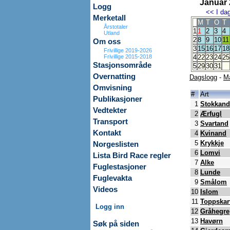
Januar
Logg
<<
I da
Merketall
M
T
O
T
Årstotaler
1
1
2
3
4
Utland
2
8
9
10
11
Om oss
3
15
16
17
18
Frivillige 2019-2026
Frivillige 2015-2018
4
22
23
24
25
Stasjonsområde
5
29
30
31
Overnatting
Dagslogg
-
M
Omvisning
#
Art
Publikasjoner
1
Stokkand
Vedtekter
2
Ærfugl
Transport
3
Svartand
Kontakt
4
Kvinand
5
Krykkje
Norgeslisten
6
Lomvi
Lista Bird Race regler
7
Alke
Fuglestasjoner
8
Lunde
Fuglevakta
9
Smålom
Videos
10
Islom
11
Toppskar
Logg inn
12
Gråhegre
13
Havørn
Søk på siden