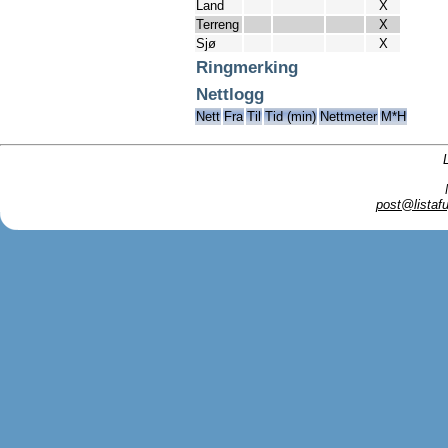
Land
X
Terreng
X
Sjø
X
Ringmerking
Nettlogg
Nett
Fra
Til
Tid (min)
Nettmeter
M*H
post@listafu