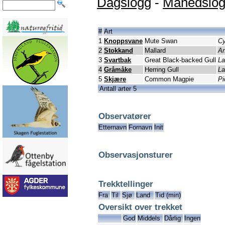
Dagslogg
-
Månedslo
#
Art
1
Knoppsvane
Mute Swan
Cy
2
Stokkand
Mallard
An
3
Svartbak
Great Black-backed Gull
La
4
Gråmåke
Herring Gull
La
5
Skjære
Common Magpie
Pi
Antall arter 5
Observatører
Etternavn
Fornavn
Init
Observasjonsturer
Trekktellinger
Fra
Til
Sjø
Land
Tid (min)
Oversikt over trekket
God
Middels
Dårlig
Ingen