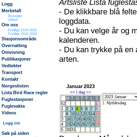
Artsliste Lista fuglesta
Logg
- De klikkbare blå fel
Merketall
Årstotaler
loggdata.
Utland
Om oss
- Du kan velge år og m
Frivillige 2019-2026
Frivillige 2015-2018
kalenderen.
Stasjonsområde
Overnatting
- Du kan trykke på en 
Omvisning
arten.
Publikasjoner
Vedtekter
Transport
Kontakt
Norgeslisten
Januar 2023
<<
I dag
>>
Lista Bird Race regler
M
T
O
T
F
L
S
Fuglestasjoner
1.
Nyttårsdag
52
1
Fuglevakta
1
2
3
4
5
6
7
8
Videos
2
9
10
11
12
13
14
15
3
16
17
18
19
20
21
22
Logg inn
4
23
24
25
26
27
28
29
5
30
31
Søk på siden