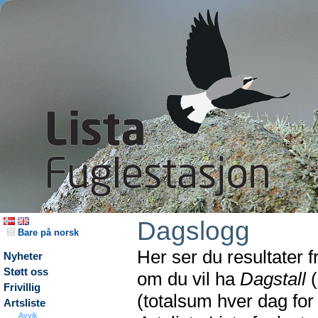
Dagslogg
Bare på norsk
Her ser du resultater 
Nyheter
Støtt oss
om du vil ha
Dagstall
(
Frivillig
(totalsum hver dag fo
Artsliste
Avvik