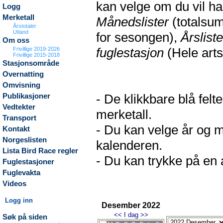
kan velge om du vil h
Logg
Merketall
Månedslister
(totalsum
Årstotaler
Utland
for sesongen),
Årsliste
Om oss
fuglestasjon
(Hele arts
Frivillige 2019-2026
Frivillige 2015-2018
Stasjonsområde
Overnatting
Omvisning
- De klikkbare blå fel
Publikasjoner
Vedtekter
merketall.
Transport
- Du kan velge år og m
Kontakt
Norgeslisten
kalenderen.
Lista Bird Race regler
- Du kan trykke på en a
Fuglestasjoner
Fuglevakta
Videos
Logg inn
Desember 2022
<<
I dag
>>
Søk på siden