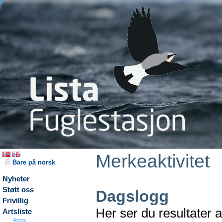
Merkeaktivitet
Bare på norsk
Nyheter
Støtt oss
Dagslogg
Frivillig
Her ser du resultater 
Artsliste
Avvik