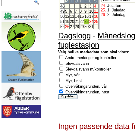
M
T
O
T
F
L
S
24.
Julaften
48
1
2
3
4
25.
1. Juledag
49
5
6
7
8
9
10
11
26.
2. Juledag
50
12
13
14
15
16
17
18
51
19
20
21
22
23
24
25
52
26
27
28
29
30
31
Dagslogg
-
Månedslo
fuglestasjon
Velg hvilke merkedata som skal vises:
Andre merkinger og kontroller
Slevdalsvann
Slevdalsvann m/kontroller
Myr, vår
Myr, høst
Overvåkingsrunden, vår
Overvåkingsrunden, høst
Ingen passende data f