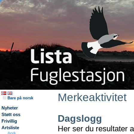
Merkeaktivitet
Bare på norsk
Nyheter
Støtt oss
Dagslogg
Frivillig
Her ser du resultater 
Artsliste
Avvik