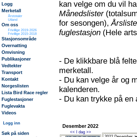
kan velge om du vil h
Logg
Merketall
Månedslister
(totalsum
Årstotaler
Utland
for sesongen),
Årsliste
Om oss
fuglestasjon
(Hele arts
Frivillige 2019-2026
Frivillige 2015-2018
Stasjonsområde
Overnatting
Omvisning
- De klikkbare blå fel
Publikasjoner
Vedtekter
merketall.
Transport
- Du kan velge år og m
Kontakt
Norgeslisten
kalenderen.
Lista Bird Race regler
- Du kan trykke på en a
Fuglestasjoner
Fuglevakta
Videos
Logg inn
Desember 2022
<<
I dag
>>
Søk på siden