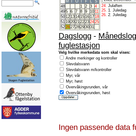
M
T
O
T
F
L
S
24.
Julaften
48
1
2
3
4
25.
1. Juledag
49
5
6
7
8
9
10
11
26.
2. Juledag
50
12
13
14
15
16
17
18
51
19
20
21
22
23
24
25
52
26
27
28
29
30
31
Dagslogg
-
Månedslo
fuglestasjon
Velg hvilke merkedata som skal vises:
Andre merkinger og kontroller
Slevdalsvann
Slevdalsvann m/kontroller
Myr, vår
Myr, høst
Overvåkingsrunden, vår
Overvåkingsrunden, høst
Ingen passende data f