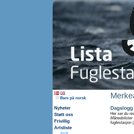
Merkea
Bare på norsk
Dagslogg
Nyheter
Her ser du re
Støtt oss
Månedslister
Frivillig
fuglestasjon
(
Artsliste
Avvik