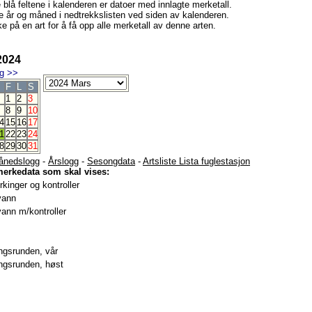
e blå feltene i kalenderen er datoer med innlagte merketall.
e år og måned i nedtrekkslisten ved siden av kalenderen.
e på en art for å få opp alle merketall av denne arten.
2024
g
>>
F
L
S
1
2
3
8
9
10
4
15
16
17
1
22
23
24
8
29
30
31
ånedslogg
-
Årslogg
-
Sesongdata
-
Artsliste Lista fuglestasjon
merkedata som skal vises:
kinger og kontroller
vann
ann m/kontroller
gsrunden, vår
gsrunden, høst