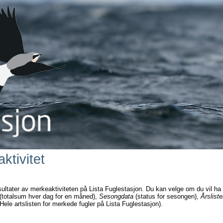
ktivitet
sultater av merkeaktiviteten på Lista Fuglestasjon. Du kan velge om du vil ha
(totalsum hver dag for en måned),
Sesongdata
(status for sesongen),
Årsliste
Hele artslisten for merkede fugler på Lista Fuglestasjon).