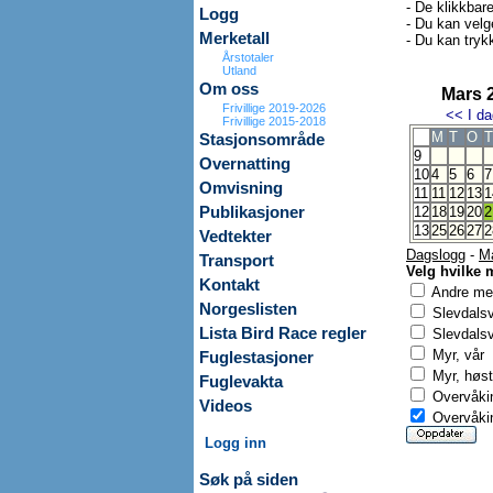
- De klikkbar
Logg
- Du kan velg
Merketall
- Du kan trykk
Årstotaler
Utland
Om oss
Mars 
Frivillige 2019-2026
<<
I da
Frivillige 2015-2018
M
T
O
T
Stasjonsområde
9
Overnatting
10
4
5
6
7
Omvisning
11
11
12
13
1
Publikasjoner
12
18
19
20
2
13
25
26
27
2
Vedtekter
Dagslogg
-
M
Transport
Velg hvilke 
Kontakt
Andre mer
Norgeslisten
Slevdals
Lista Bird Race regler
Slevdalsv
Myr, vår
Fuglestasjoner
Myr, høst
Fuglevakta
Overvåkin
Videos
Overvåkin
Logg inn
Søk på siden