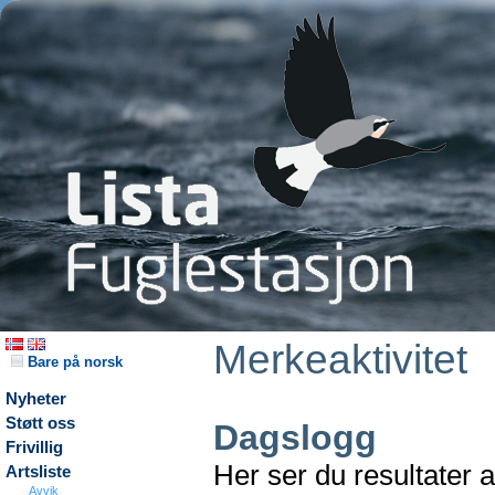
Merkeaktivitet
Bare på norsk
Nyheter
Støtt oss
Dagslogg
Frivillig
Her ser du resultater 
Artsliste
Avvik