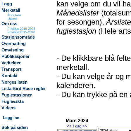
kan velge om du vil h
Logg
Merketall
Månedslister
(totalsum
Årstotaler
Utland
for sesongen),
Årsliste
Om oss
fuglestasjon
(Hele arts
Frivillige 2019-2026
Frivillige 2015-2018
Stasjonsområde
Overnatting
Omvisning
- De klikkbare blå fel
Publikasjoner
Vedtekter
merketall.
Transport
- Du kan velge år og m
Kontakt
Norgeslisten
kalenderen.
Lista Bird Race regler
- Du kan trykke på en a
Fuglestasjoner
Fuglevakta
Videos
Logg inn
Mars 2024
<<
I dag
>>
Søk på siden