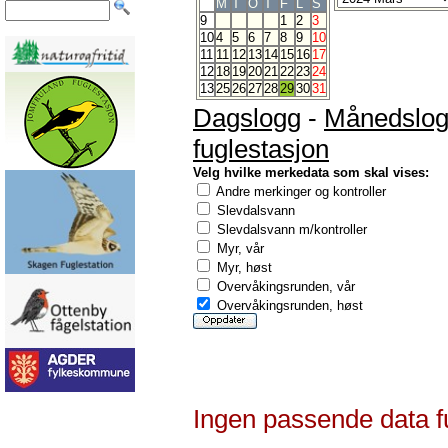
M
T
O
T
F
L
S
9
1
2
3
10
4
5
6
7
8
9
10
11
11
12
13
14
15
16
17
12
18
19
20
21
22
23
24
13
25
26
27
28
29
30
31
Dagslogg
-
Månedslo
fuglestasjon
Velg hvilke merkedata som skal vises:
Andre merkinger og kontroller
Slevdalsvann
Slevdalsvann m/kontroller
Myr, vår
Myr, høst
Overvåkingsrunden, vår
Overvåkingsrunden, høst
Ingen passende data f