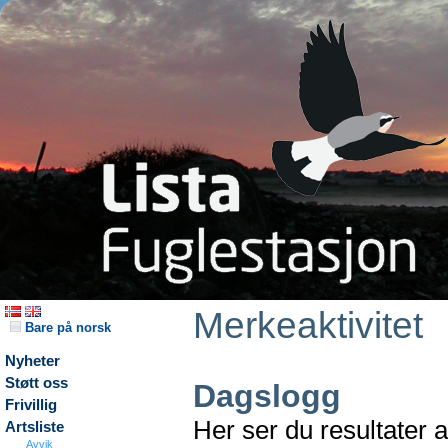
Merkeaktivitet
Bare på norsk
Nyheter
Støtt oss
Dagslogg
Frivillig
Her ser du resultater 
Artsliste
Avvik