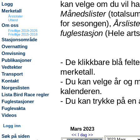
kan velge om du vil h
Logg
Merketall
Månedslister
(totalsum
Årstotaler
Utland
for sesongen),
Årsliste
Om oss
fuglestasjon
(Hele arts
Frivillige 2019-2026
Frivillige 2015-2018
Stasjonsområde
Overnatting
Omvisning
- De klikkbare blå fel
Publikasjoner
Vedtekter
merketall.
Transport
- Du kan velge år og m
Kontakt
Norgeslisten
kalenderen.
Lista Bird Race regler
- Du kan trykke på en a
Fuglestasjoner
Fuglevakta
Videos
Logg inn
Mars 2023
<<
I dag
>>
Søk på siden