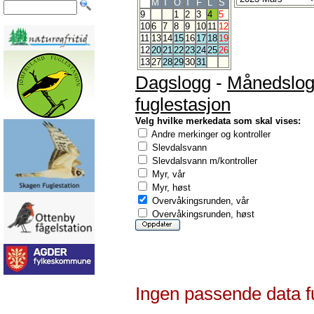
M
T
O
T
F
L
S
9
1
2
3
4
5
10
6
7
8
9
10
11
12
11
13
14
15
16
17
18
19
12
20
21
22
23
24
25
26
13
27
28
29
30
31
Dagslogg
-
Månedslo
fuglestasjon
Velg hvilke merkedata som skal vises:
Andre merkinger og kontroller
Slevdalsvann
Slevdalsvann m/kontroller
Myr, vår
Myr, høst
Overvåkingsrunden, vår
Overvåkingsrunden, høst
Ingen passende data f