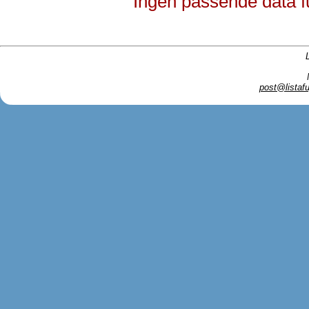
Ingen passende data f
post@listafu