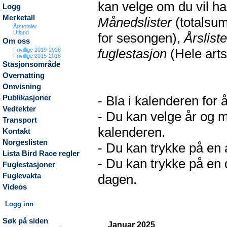
kan velge om du vil h
Logg
Merketall
Månedslister
(totalsum
Årstotaler
Utland
for sesongen),
Årsliste
Om oss
fuglestasjon
(Hele arts
Frivillige 2019-2026
Frivillige 2015-2018
Stasjonsområde
Overnatting
Omvisning
- Bla i kalenderen for 
Publikasjoner
Vedtekter
- Du kan velge år og m
Transport
kalenderen.
Kontakt
Norgeslisten
- Du kan trykke på en a
Lista Bird Race regler
- Du kan trykke på en d
Fuglestasjoner
Fuglevakta
dagen.
Videos
Logg inn
Søk på siden
Januar 2025