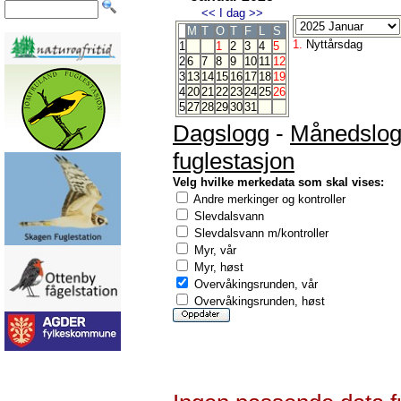
<<
I dag
>>
M
T
O
T
F
L
S
1.
Nyttårsdag
1
1
2
3
4
5
2
6
7
8
9
10
11
12
3
13
14
15
16
17
18
19
4
20
21
22
23
24
25
26
5
27
28
29
30
31
Dagslogg
-
Månedslo
fuglestasjon
Velg hvilke merkedata som skal vises:
Andre merkinger og kontroller
Slevdalsvann
Slevdalsvann m/kontroller
Myr, vår
Myr, høst
Overvåkingsrunden, vår
Overvåkingsrunden, høst