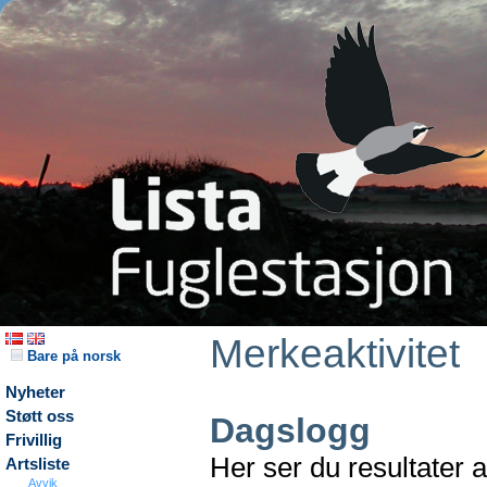
Merkeaktivitet
Bare på norsk
Nyheter
Støtt oss
Dagslogg
Frivillig
Her ser du resultater 
Artsliste
Avvik