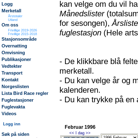
kan velge om du vil h
Logg
Merketall
Månedslister
(totalsum
Årstotaler
Utland
for sesongen),
Årsliste
Om oss
fuglestasjon
(Hele arts
Frivillige 2019-2026
Frivillige 2015-2018
Stasjonsområde
Overnatting
Omvisning
- De klikkbare blå fel
Publikasjoner
Vedtekter
merketall.
Transport
- Du kan velge år og m
Kontakt
Norgeslisten
kalenderen.
Lista Bird Race regler
- Du kan trykke på en a
Fuglestasjoner
Fuglevakta
Videos
Logg inn
Februar 1996
<<
I dag
>>
Søk på siden