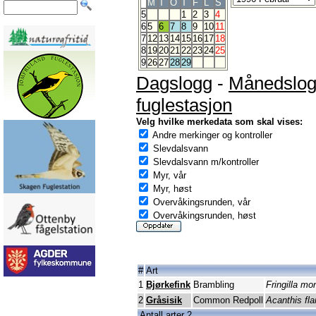
M
T
O
T
F
L
S
5
1
2
3
4
6
5
6
7
8
9
10
11
7
12
13
14
15
16
17
18
8
19
20
21
22
23
24
25
9
26
27
28
29
Dagslogg
-
Månedslo
fuglestasjon
Velg hvilke merkedata som skal vises:
Andre merkinger og kontroller
Slevdalsvann
Slevdalsvann m/kontroller
Myr, vår
Myr, høst
Overvåkingsrunden, vår
Overvåkingsrunden, høst
#
Art
1
Bjørkefink
Brambling
Fringilla mon
2
Gråsisik
Common Redpoll
Acanthis f
Antall arter 2