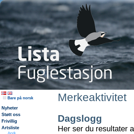
Merkeaktivitet
Bare på norsk
Nyheter
Støtt oss
Dagslogg
Frivillig
Her ser du resultater 
Artsliste
Avvik