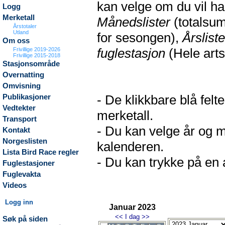
kan velge om du vil h
Logg
Merketall
Månedslister
(totalsum
Årstotaler
Utland
for sesongen),
Årsliste
Om oss
fuglestasjon
(Hele arts
Frivillige 2019-2026
Frivillige 2015-2018
Stasjonsområde
Overnatting
Omvisning
- De klikkbare blå fel
Publikasjoner
Vedtekter
merketall.
Transport
- Du kan velge år og m
Kontakt
Norgeslisten
kalenderen.
Lista Bird Race regler
- Du kan trykke på en a
Fuglestasjoner
Fuglevakta
Videos
Logg inn
Januar 2023
<<
I dag
>>
Søk på siden