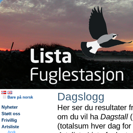
Dagslogg
Bare på norsk
Her ser du resultater 
Nyheter
Støtt oss
om du vil ha
Dagstall
(
Frivillig
(totalsum hver dag fo
Artsliste
Avvik