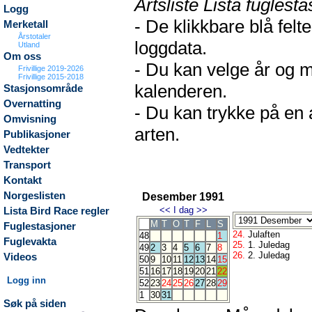
Artsliste Lista fuglesta
Logg
- De klikkbare blå fel
Merketall
Årstotaler
loggdata.
Utland
Om oss
- Du kan velge år og m
Frivillige 2019-2026
Frivillige 2015-2018
kalenderen.
Stasjonsområde
Overnatting
- Du kan trykke på en 
Omvisning
arten.
Publikasjoner
Vedtekter
Transport
Kontakt
Norgeslisten
Desember 1991
<<
I dag
>>
Lista Bird Race regler
M
T
O
T
F
L
S
Fuglestasjoner
24.
Julaften
48
1
Fuglevakta
25.
1. Juledag
49
2
3
4
5
6
7
8
26.
2. Juledag
Videos
50
9
10
11
12
13
14
15
51
16
17
18
19
20
21
22
Logg inn
52
23
24
25
26
27
28
29
1
30
31
Søk på siden