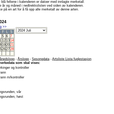
e blå feltene i kalenderen er datoer med innlagte merketall.
e år og måned i nedtrekkslisten ved siden av kalenderen.
e på en art for å få opp alle merketall av denne arten.
2024
g
>>
F
L
S
5
6
7
1
12
13
14
8
19
20
21
5
26
27
28
ånedslogg
-
Årslogg
-
Sesongdata
-
Artsliste Lista fuglestasjon
merkedata som skal vises:
kinger og kontroller
vann
ann m/kontroller
gsrunden, vår
gsrunden, høst