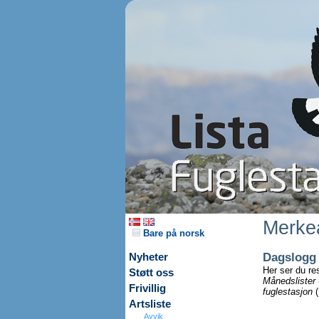
Merkea
Bare på norsk
Dagslogg
Nyheter
Her ser du re
Støtt oss
Månedslister
Frivillig
fuglestasjon
(
Artsliste
Avvik