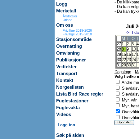
- De klikkbar
Logg
- Du kan velg
Merketall
- Du kan trykk
Årstotaler
Utland
Om oss
Juli 
Frivillige 2019-2026
<<
I da
Frivillige 2015-2018
M
T
O
T
Stasjonsområde
27
1
2
3
4
Overnatting
28
8
9
10
1
Omvisning
29
15
16
17
1
Publikasjoner
30
22
23
24
2
31
29
30
31
Vedtekter
Dagslogg
-
M
Transport
Velg hvilke 
Kontakt
Andre mer
Norgeslisten
Slevdals
Lista Bird Race regler
Slevdalsv
Myr, vår
Fuglestasjoner
Myr, høst
Fuglevakta
Overvåkin
Videos
Overvåkin
Logg inn
Søk på siden