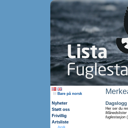
Merkea
Bare på norsk
Dagslogg
Nyheter
Her ser du re
Støtt oss
Månedslister
Frivillig
fuglestasjon
(
Artsliste
Avvik