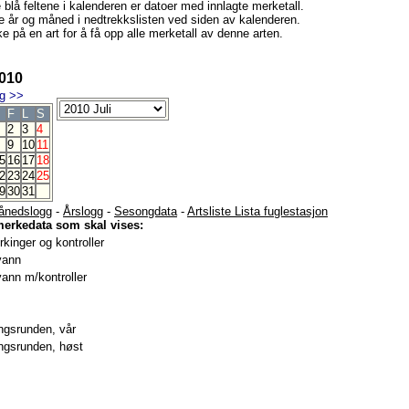
e blå feltene i kalenderen er datoer med innlagte merketall.
e år og måned i nedtrekkslisten ved siden av kalenderen.
e på en art for å få opp alle merketall av denne arten.
2010
g
>>
F
L
S
2
3
4
9
10
11
5
16
17
18
2
23
24
25
9
30
31
ånedslogg
-
Årslogg
-
Sesongdata
-
Artsliste Lista fuglestasjon
merkedata som skal vises:
kinger og kontroller
vann
ann m/kontroller
gsrunden, vår
gsrunden, høst