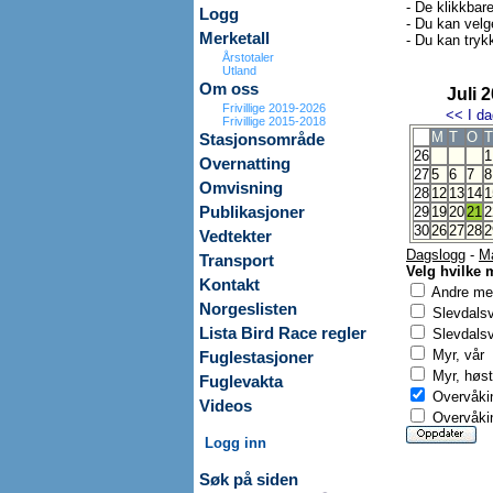
- De klikkbar
Logg
- Du kan velg
Merketall
- Du kan trykk
Årstotaler
Utland
Om oss
Juli 
Frivillige 2019-2026
<<
I da
Frivillige 2015-2018
M
T
O
T
Stasjonsområde
26
1
Overnatting
27
5
6
7
8
Omvisning
28
12
13
14
1
Publikasjoner
29
19
20
21
2
30
26
27
28
2
Vedtekter
Dagslogg
-
M
Transport
Velg hvilke 
Kontakt
Andre mer
Norgeslisten
Slevdals
Lista Bird Race regler
Slevdalsv
Myr, vår
Fuglestasjoner
Myr, høst
Fuglevakta
Overvåkin
Videos
Overvåkin
Logg inn
Søk på siden