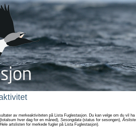
ktivitet
sultater av merkeaktiviteten på Lista Fuglestasjon. Du kan velge om du vil ha
(totalsum hver dag for en måned),
Sesongdata
(status for sesongen),
Årsliste
Hele artslisten for merkede fugler på Lista Fuglestasjon).