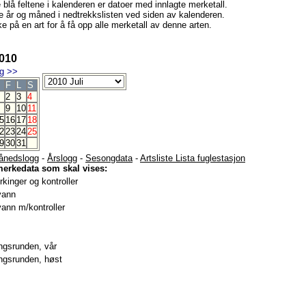
e blå feltene i kalenderen er datoer med innlagte merketall.
e år og måned i nedtrekkslisten ved siden av kalenderen.
e på en art for å få opp alle merketall av denne arten.
2010
g
>>
F
L
S
2
3
4
9
10
11
5
16
17
18
2
23
24
25
9
30
31
ånedslogg
-
Årslogg
-
Sesongdata
-
Artsliste Lista fuglestasjon
merkedata som skal vises:
kinger og kontroller
vann
ann m/kontroller
gsrunden, vår
gsrunden, høst