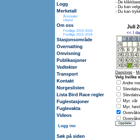
- De klikkbar
Logg
- Du kan velg
Merketall
- Du kan trykk
Årstotaler
Utland
Om oss
Juli 
Frivillige 2019-2026
<<
I da
Frivillige 2015-2018
M
T
O
T
Stasjonsområde
26
1
Overnatting
27
5
6
7
8
Omvisning
28
12
13
14
1
Publikasjoner
29
19
20
21
2
30
26
27
28
2
Vedtekter
Dagslogg
-
M
Transport
Velg hvilke 
Kontakt
Andre mer
Norgeslisten
Slevdals
Lista Bird Race regler
Slevdalsv
Myr, vår
Fuglestasjoner
Myr, høst
Fuglevakta
Overvåkin
Videos
Overvåkin
Logg inn
Søk på siden