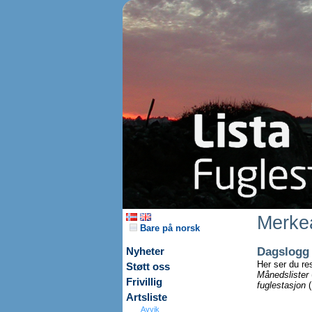
Merkea
Bare på norsk
Dagslogg
Nyheter
Her ser du re
Støtt oss
Månedslister
Frivillig
fuglestasjon
(
Artsliste
Avvik