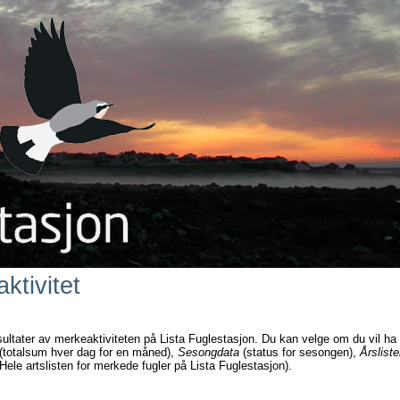
ktivitet
sultater av merkeaktiviteten på Lista Fuglestasjon. Du kan velge om du vil ha
(totalsum hver dag for en måned),
Sesongdata
(status for sesongen),
Årsliste
Hele artslisten for merkede fugler på Lista Fuglestasjon).