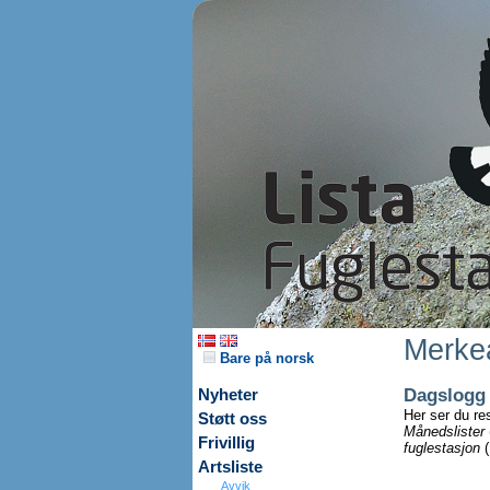
Merkea
Bare på norsk
Dagslogg
Nyheter
Her ser du re
Støtt oss
Månedslister
Frivillig
fuglestasjon
(
Artsliste
Avvik