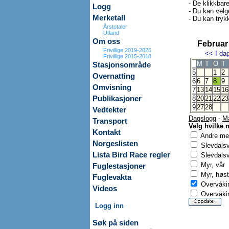
- De klikkbar
Logg
- Du kan velg
Merketall
- Du kan trykk
Årstotaler
Utland
Om oss
Februar
Frivillige 2019-2026
<<
I da
Frivillige 2015-2018
M
T
O
T
Stasjonsområde
5
1
2
Overnatting
6
6
7
8
9
Omvisning
7
13
14
15
16
Publikasjoner
8
20
21
22
23
9
27
28
Vedtekter
Dagslogg
-
M
Transport
Velg hvilke 
Kontakt
Andre mer
Norgeslisten
Slevdals
Lista Bird Race regler
Slevdalsv
Myr, vår
Fuglestasjoner
Myr, høst
Fuglevakta
Overvåkin
Videos
Overvåkin
Logg inn
Søk på siden