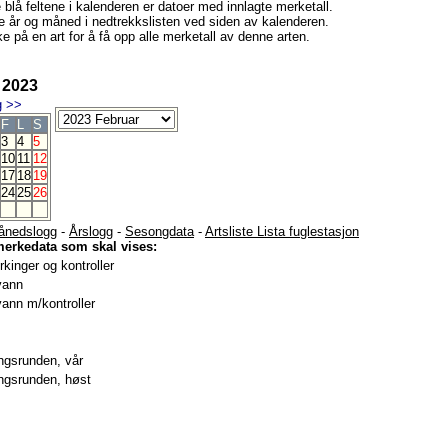
e blå feltene i kalenderen er datoer med innlagte merketall.
e år og måned i nedtrekkslisten ved siden av kalenderen.
e på en art for å få opp alle merketall av denne arten.
 2023
g
>>
F
L
S
3
4
5
10
11
12
17
18
19
24
25
26
ånedslogg
-
Årslogg
-
Sesongdata
-
Artsliste Lista fuglestasjon
merkedata som skal vises:
kinger og kontroller
vann
ann m/kontroller
gsrunden, vår
gsrunden, høst