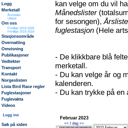
kan velge om du vil h
Logg
Merketall
Månedslister
(totalsum
Årstotaler
Utland
for sesongen),
Årsliste
Om oss
fuglestasjon
(Hele arts
Frivillige 2019-2026
Frivillige 2015-2018
Stasjonsområde
Overnatting
Omvisning
- De klikkbare blå fel
Publikasjoner
Vedtekter
merketall.
Transport
- Du kan velge år og m
Kontakt
Norgeslisten
kalenderen.
Lista Bird Race regler
- Du kan trykke på en a
Fuglestasjoner
Fuglevakta
Videos
Logg inn
Februar 2023
<<
I dag
>>
Søk på siden