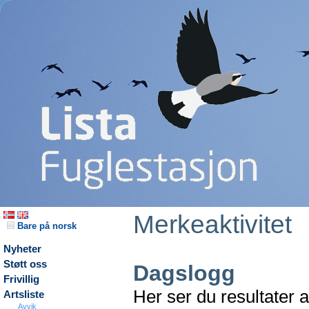
Merkeaktivitet
Bare på norsk
Nyheter
Støtt oss
Dagslogg
Frivillig
Her ser du resultater 
Artsliste
Avvik