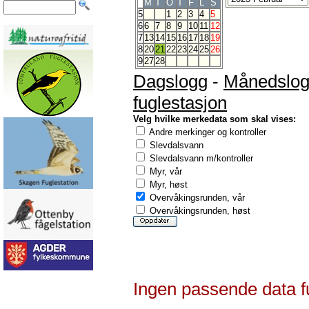
M
T
O
T
F
L
S
5
1
2
3
4
5
6
6
7
8
9
10
11
12
7
13
14
15
16
17
18
19
8
20
21
22
23
24
25
26
9
27
28
Dagslogg
-
Månedslo
fuglestasjon
Velg hvilke merkedata som skal vises:
Andre merkinger og kontroller
Slevdalsvann
Slevdalsvann m/kontroller
Myr, vår
Myr, høst
Overvåkingsrunden, vår
Overvåkingsrunden, høst
Ingen passende data f