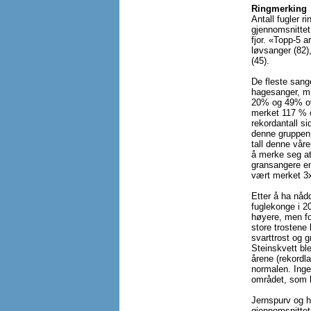
Ringmerking
Antall fugler 
gjennomsnittet
fjor. «Topp-5 a
løvsanger (82),
(45).
De fleste sang
hagesanger, mø
20% og 49% ov
merket 117 % o
rekordantall si
denne gruppen 
tall denne vår
å merke seg at
gransangere en
vært merket 3x
Etter å ha nåd
fuglekonge i 2
høyere, men fo
store trostene 
svarttrost og 
Steinskvett bl
årene (rekordl
normalen. Inge
området, som b
Jernspurv og h
gjennomsnittet,