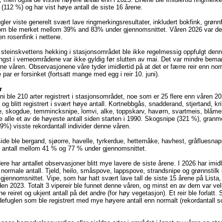
(112 %) og har vist høye antall de siste 16 årene.
ugler viste generelt svært lave ringmerkingsresultater, inkludert bokfink, grønn
om ble merket mellom 39% and 83% under gjennomsnittet. Våren 2026 var det
n rosenfink i nettene.
steinskvettens hekking i stasjonsområdet ble ikke regelmessig oppfulgt denn
 fangst i verneområdene var ikke gyldig før slutten av mai. Det var mindre bem
nne våren. Observasjonene våre tyder imidlertid på at det er færre reir enn nor
ar er forsinket (fortsatt mange med egg i reir 10. juni).
r
juni ble 210 arter registrert i stasjonsområdet, noe som er 25 flere enn våren 2
t og blitt registrert i svært høye antall. Kortnebbgås, snadderand, stjertand, kr
, skogdue, temmincksnipe, lomvi, alke, toppskarv, havørn, svartmeis, blåmei
de alle et av de høyeste antall siden starten i 1990. Skogsnipe (321 %), gran
9%) visste rekordantall individer denne våren.
ide ble bergand, sjøorre, havelle, tyrkerdue, hettemåke, havhest, gråfluesnap
 i antall mellom 41 % og 77 % under gjennomsnittet.
re har antallet observasjoner blitt mye lavere de siste årene. I 2026 har imid
t i normale antall. Tjeld, heilo, småspove, lappspove, strandsnipe og grønnstilk 
r gjennomsnittet. Vipe, som har hatt svært lave tall de siste 15 årene på Lista,
iden 2023. Totalt 3 vipereir ble funnet denne våren, og minst en av dem var ve
ne reiret og ukjent antall på det andre (for høy vegetasjon). Et reir ble forlatt.
efuglen som ble registrert med mye høyere antall enn normalt (rekordantall 