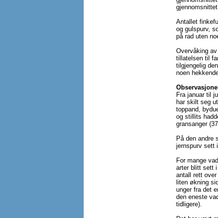
gjennomsnittet 
Antallet finkef
og gulspurv, s
på rad uten noe
Overvåking av 
tillatelsen til
tilgjengelig de
noen hekkende p
Observasjone
Fra januar til 
har skilt seg u
toppand, bydue
og stillits had
gransanger (37
På den andre s
jernspurv sett
For mange vade
arter blitt set
antall rett ove
liten økning s
unger fra det e
den eneste vad
tidligere).