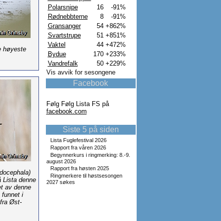
Polarsnipe
16
-91%
Rødnebbterne
8
-91%
Gransanger
54
+862%
Svartstrupe
51
+851%
Vaktel
44
+472%
de høyeste
Bydue
170
+233%
Vandrefalk
50
+229%
Vis avvik for sesongene
Facebook
Følg Følg Lista FS på
facebook.com
Siste 5 på siden
Lista Fuglefestival 2026
Rapport fra våren 2026
Begynnerkurs i ringmerking: 8.-9.
august 2026
Rapport fra høsten 2025
docephala)
Ringmerkere til høstsesongen
 Lista denne
2027 søkes
et av denne
 funnet i
fra Øst-