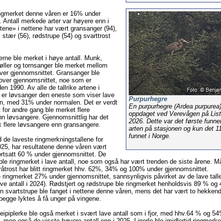
ringmerket denne våren er 16% under
. Antall merkede arter var høyere enn i
rtene» i nettene har vært gransanger (94),
 stær (56), rødstrupe (54) og svarttrost
erne ble merket i høye antall. Munk,
ller og tornsanger ble merket mellom
er gjennomsnittet. Gransanger ble
ver gjennomsnittet, noe som er
den 1990. Av alle de tallrike artene i
er løvsanger den eneste som viser lave
Purpurhegre
en, med 31% under normalen. Det er verdt
En purpurhegre (Ardea purpurea)
 for andre gang ble merket flere
oppdaget ved Verevågen på List
n løvsangere. Gjennomsnittlig har det
2026. Dette var det første funne
 flere løvsangere enn gransangere.
arten på stasjonen og kun det 11.
funnet i Norge.
d de laveste ringmerkningstallene for
025, har resultatene denne våren vært
rtsatt 60 % under gjennomsnittet. De
ble ringmerket i lave antall, noe som også har vært trenden de siste årene. Må
gråtrost har blitt ringmerket hhv. 62%, 34% og 100% under gjennomsnittet.
e ringmerket 27% under gjennomsnittet, sannsynligvis påvirket av de lave tall
ave antall i 2024). Rødstjert og rødstrupe ble ringmerket henholdsvis 89 % og
n svartstrupe ble fanget i nettene denne våren, mens det har vært to hekkend
egge lyktes å få unger på vingene.
eipiplerke ble også merket i svært lave antall som i fjor, med hhv.64 % og 5
 men også de visste høyere antall enn i 2025. Linerle ble imidlertid ringmerke