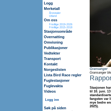
Logg
Merketall
Årstotaler
Utland
Om oss
Frivillige 2019-2026
Frivillige 2015-2018
Stasjonsområde
Overnatting
Omvisning
Publikasjoner
Vedtekter
Transport
Kontakt
Gransanger
Norgeslisten
Gransanger ble
Lista Bird Race regler
Rappor
Fuglestasjoner
Fuglevakta
Stasjonen har
Videos
til 10. juni. 1
standardiserte
fangsten var l
Logg inn
mye bedre enn 
2025).
Søk på siden