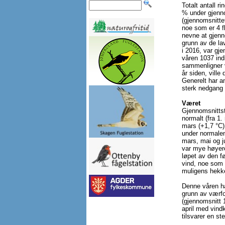
Totalt antall 
% under gjenno
(gjennomsnittet
noe som er 4 fle
nevne at gjenno
grunn av de lav
i 2016, var gj
våren 1037 indi
sammenligner v
år siden, vill
Generelt har an
sterk nedgang 
Været
Gjennomsnitts
normalt (fra 1. 
mars (+1,7 °C),
under normalen
mars, mai og j
var mye høyere
løpet av den f
vind, noe som 
muligens hekke
Denne våren ha
grunn av værfor
(gjennomsnitt 
april med vind
tilsvarer en st