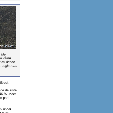
 ble
a våren
t av denne
 registrerte
ltrost,
ene de siste
 46 % under
e par i
4% under
t over