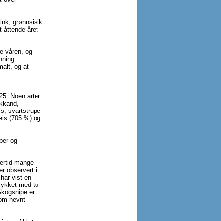
fink, grønnsisik
 åttende året
e våren, og
anning
malt, og at
025. Noen arter
ikkand,
s, svartstrupe
meis (705 %) og
per og
lertid mange
er observert i
 har vist en
llykket med to
 Skogsnipe er
som nevnt