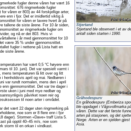
ringmerkede fugler denne våren har vært 16
msnittet: 676 ringmerkede fugler
 for våren er 803) av 44 forskjellige arter,
re enn i fjor. Det er imidlertid viktig å
msnittet for våren er lavere hvert år på
Stjertand
e tallene de siste årene. For 10 år siden,
Stjertand ble observert i et av 
ennomsnittet av ringmerkede fugler om
antall siden starten i 1990.
vider, og nå er det 803. Hvis vi
årtallene i år med gjennomsnittet for 10
e det være 35 % under gjennomsnittet.
tallet fugler i nettene på Lista hatt en
de siste årene.
temperaturen har vært 0,5 °C høyere enn
mars til 10. juni). Det var spesielt varmt i
 mens temperaturen lå litt over og litt
 i henholdsvis april og mai. Nedbøren i
uni var rundt normalen, mens den i april
 enn gjennomsnittet. Det var tre dager i
ørste uken i juni med mye nedbør og
sannsynligvis påvirket noen reir og
Gråhodespurv
suksessen til noen arter i området.
En gråhodespurv (Emberiza spo
ble oppdaget i Vågsvollmarka på
r det vært 22 dager uten ringmerking på
våren. Dette var det første funn
holdene, noe som er 8 flere enn i fjor
arten på stasjonen, og det sjette
18 dager). Stormen «Dave» traff Lista 5.
Norge. Arten er en sjelden gjest 
kast på opptil 40–45 m/s, noe som
Asia.
erk storm til en orkan i vindkast.