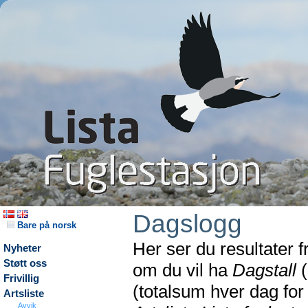
Dagslogg
Bare på norsk
Her ser du resultater 
Nyheter
Støtt oss
om du vil ha
Dagstall
(
Frivillig
(totalsum hver dag fo
Artsliste
Avvik