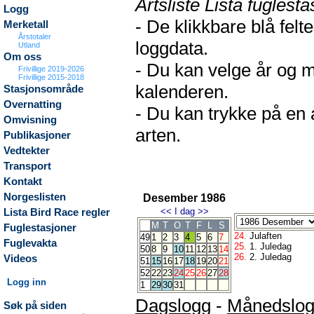
Artsliste Lista fuglesta
Logg
- De klikkbare blå fel
Merketall
Årstotaler
loggdata.
Utland
Om oss
- Du kan velge år og m
Frivillige 2019-2026
Frivillige 2015-2018
kalenderen.
Stasjonsområde
Overnatting
- Du kan trykke på en 
Omvisning
arten.
Publikasjoner
Vedtekter
Transport
Kontakt
Norgeslisten
Desember 1986
<<
I dag
>>
Lista Bird Race regler
M
T
O
T
F
L
S
Fuglestasjoner
24.
Julaften
49
1
2
3
4
5
6
7
Fuglevakta
25.
1. Juledag
50
8
9
10
11
12
13
14
26.
2. Juledag
Videos
51
15
16
17
18
19
20
21
52
22
23
24
25
26
27
28
Logg inn
1
29
30
31
Dagslogg
-
Månedslo
Søk på siden