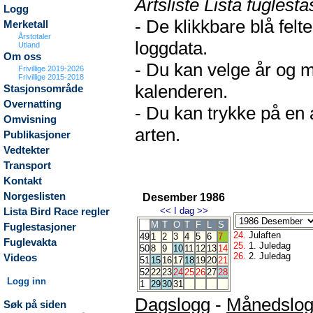
Artsliste Lista fuglesta
Logg
- De klikkbare blå fel
Merketall
Årstotaler
loggdata.
Utland
Om oss
- Du kan velge år og m
Frivillige 2019-2026
Frivillige 2015-2018
kalenderen.
Stasjonsområde
Overnatting
- Du kan trykke på en 
Omvisning
arten.
Publikasjoner
Vedtekter
Transport
Kontakt
Norgeslisten
Desember 1986
<<
I dag
>>
Lista Bird Race regler
M
T
O
T
F
L
S
Fuglestasjoner
24.
Julaften
49
1
2
3
4
5
6
7
Fuglevakta
25.
1. Juledag
50
8
9
10
11
12
13
14
26.
2. Juledag
Videos
51
15
16
17
18
19
20
21
52
22
23
24
25
26
27
28
Logg inn
1
29
30
31
Dagslogg
-
Månedslo
Søk på siden