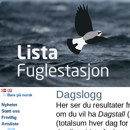
Dagslogg
Bare på norsk
Her ser du resultater 
Nyheter
Støtt oss
om du vil ha
Dagstall
(
Frivillig
(totalsum hver dag fo
Artsliste
Avvik