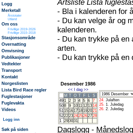
Artsliste Lista fuglesta
Logg
- Bla i kalenderen for 
Merketall
Årstotaler
- Du kan velge år og m
Utland
Om oss
kalenderen.
Frivillige 2019-2026
Frivillige 2015-2018
- Du kan trykke på en 
Stasjonsområde
Overnatting
arten.
Omvisning
- Du kan trykke på en d
Publikasjoner
Vedtekter
Transport
Kontakt
Norgeslisten
Desember 1986
<<
I dag
>>
Lista Bird Race regler
M
T
O
T
F
L
S
Fuglestasjoner
24.
Julaften
49
1
2
3
4
5
6
7
Fuglevakta
25.
1. Juledag
50
8
9
10
11
12
13
14
26.
2. Juledag
Videos
51
15
16
17
18
19
20
21
52
22
23
24
25
26
27
28
Logg inn
1
29
30
31
Dagslogg
-
Månedslo
Søk på siden