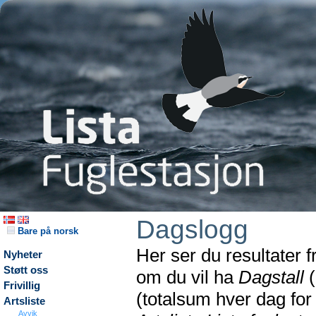
Dagslogg
Bare på norsk
Her ser du resultater 
Nyheter
Støtt oss
om du vil ha
Dagstall
(
Frivillig
(totalsum hver dag fo
Artsliste
Avvik