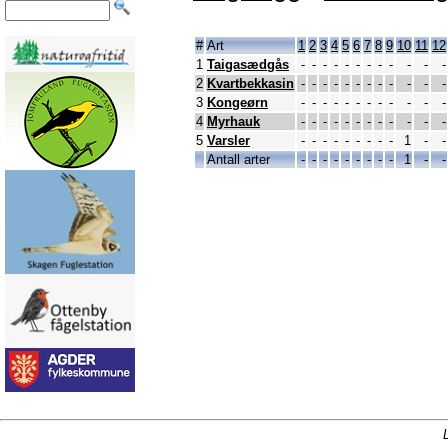
#
Art
1
2
3
4
5
6
7
8
9
10
11
12
1
Taigasædgås
-
-
-
-
-
-
-
-
-
-
-
-
2
Kvartbekkasin
-
-
-
-
-
-
-
-
-
-
-
-
3
Kongeørn
-
-
-
-
-
-
-
-
-
-
-
-
4
Myrhauk
-
-
-
-
-
-
-
-
-
-
-
-
5
Varsler
-
-
-
-
-
-
-
-
-
1
-
-
Antall arter
-
-
-
-
-
-
-
-
-
1
-
-