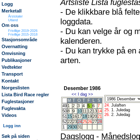
Artsliste Lista fuglesta
Logg
- De klikkbare blå fel
Merketall
Årstotaler
loggdata.
Utland
Om oss
- Du kan velge år og m
Frivillige 2019-2026
Frivillige 2015-2018
kalenderen.
Stasjonsområde
Overnatting
- Du kan trykke på en 
Omvisning
arten.
Publikasjoner
Vedtekter
Transport
Kontakt
Norgeslisten
Desember 1986
<<
I dag
>>
Lista Bird Race regler
M
T
O
T
F
L
S
Fuglestasjoner
24.
Julaften
49
1
2
3
4
5
6
7
Fuglevakta
25.
1. Juledag
50
8
9
10
11
12
13
14
26.
2. Juledag
Videos
51
15
16
17
18
19
20
21
52
22
23
24
25
26
27
28
Logg inn
1
29
30
31
Dagslogg
-
Månedslo
Søk på siden