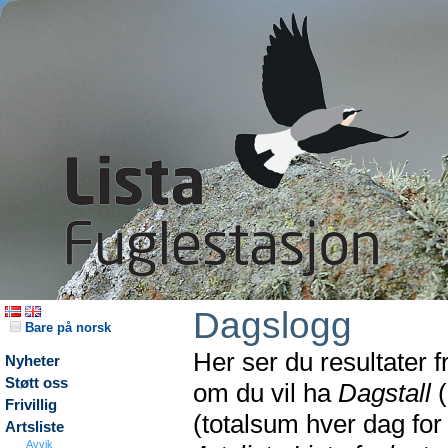
Dagslogg
Bare på norsk
Her ser du resultater 
Nyheter
Støtt oss
om du vil ha
Dagstall
(
Frivillig
(totalsum hver dag fo
Artsliste
Avvik