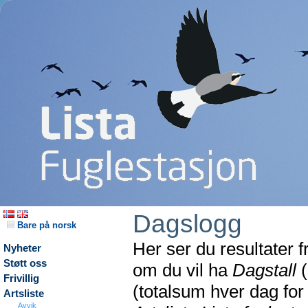
Dagslogg
Bare på norsk
Her ser du resultater 
Nyheter
Støtt oss
om du vil ha
Dagstall
(
Frivillig
(totalsum hver dag fo
Artsliste
Avvik