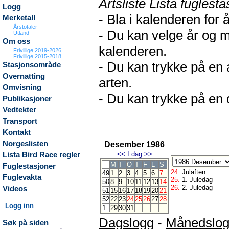
Artsliste Lista fuglesta
Logg
- Bla i kalenderen for 
Merketall
Årstotaler
- Du kan velge år og m
Utland
Om oss
kalenderen.
Frivillige 2019-2026
Frivillige 2015-2018
- Du kan trykke på en 
Stasjonsområde
Overnatting
arten.
Omvisning
- Du kan trykke på en d
Publikasjoner
Vedtekter
Transport
Kontakt
Norgeslisten
Desember 1986
<<
I dag
>>
Lista Bird Race regler
M
T
O
T
F
L
S
Fuglestasjoner
24.
Julaften
49
1
2
3
4
5
6
7
Fuglevakta
25.
1. Juledag
50
8
9
10
11
12
13
14
26.
2. Juledag
Videos
51
15
16
17
18
19
20
21
52
22
23
24
25
26
27
28
Logg inn
1
29
30
31
Dagslogg
-
Månedslo
Søk på siden