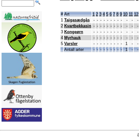
#
Art
1
2
3
4
5
6
7
8
9
10
11
12
1
Taigasædgås
-
-
-
-
-
-
-
-
-
-
-
-
2
Kvartbekkasin
-
-
-
-
-
-
-
-
-
-
-
-
3
Kongeørn
-
-
-
-
-
-
-
-
-
-
-
-
4
Myrhauk
-
-
-
-
-
-
-
-
-
-
-
-
5
Varsler
-
-
-
-
-
-
-
-
-
1
-
-
Antall arter
-
-
-
-
-
-
-
-
-
1
-
-