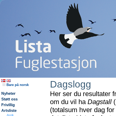
Dagslogg
Bare på norsk
Her ser du resultater 
Nyheter
Støtt oss
om du vil ha
Dagstall
(
Frivillig
(totalsum hver dag fo
Artsliste
Avvik