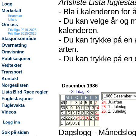
Artsliste Lista fuglesta
Logg
- Bla i kalenderen for 
Merketall
Årstotaler
- Du kan velge år og m
Utland
Om oss
kalenderen.
Frivillige 2019-2026
Frivillige 2015-2018
- Du kan trykke på en 
Stasjonsområde
Overnatting
arten.
Omvisning
- Du kan trykke på en d
Publikasjoner
Vedtekter
Transport
Kontakt
Norgeslisten
Desember 1986
<<
I dag
>>
Lista Bird Race regler
M
T
O
T
F
L
S
Fuglestasjoner
24.
Julaften
49
1
2
3
4
5
6
7
Fuglevakta
25.
1. Juledag
50
8
9
10
11
12
13
14
26.
2. Juledag
Videos
51
15
16
17
18
19
20
21
52
22
23
24
25
26
27
28
Logg inn
1
29
30
31
Dagslogg
-
Månedslo
Søk på siden