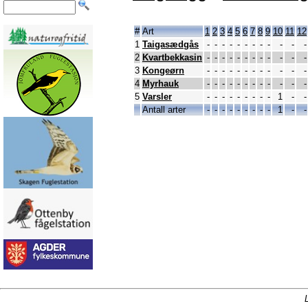
#
Art
1
2
3
4
5
6
7
8
9
10
11
12
1
Taigasædgås
-
-
-
-
-
-
-
-
-
-
-
-
2
Kvartbekkasin
-
-
-
-
-
-
-
-
-
-
-
-
3
Kongeørn
-
-
-
-
-
-
-
-
-
-
-
-
4
Myrhauk
-
-
-
-
-
-
-
-
-
-
-
-
5
Varsler
-
-
-
-
-
-
-
-
-
1
-
-
Antall arter
-
-
-
-
-
-
-
-
-
1
-
-