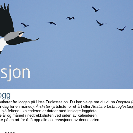
ogg
sultater fra loggen på Lista Fuglestasjon. Du kan velge om du vil ha
Dagstall
(
r dag for en måned),
Årslister
(artsliste for et år) eller
Artsliste Lista fuglestas
e blå feltene i kalenderen er datoer med innlagte loggdata.
e år og måned i nedtrekkslisten ved siden av kalenderen.
ke på en art for å få opp alle observasjoner av denne arten.