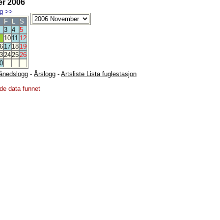
r 2006
g
>>
F
L
S
3
4
5
10
11
12
6
17
18
19
3
24
25
26
0
ånedslogg
-
Årslogg
-
Artsliste Lista fuglestasjon
de data funnet