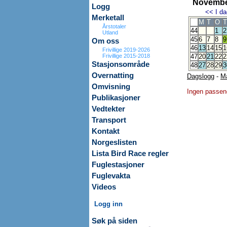
Novembe
Logg
<<
I da
Merketall
M
T
O
T
Årstotaler
44
1
2
Utland
45
6
7
8
9
Om oss
46
13
14
15
1
Frivillige 2019-2026
Frivillige 2015-2018
47
20
21
22
2
Stasjonsområde
48
27
28
29
3
Overnatting
Dagslogg
-
M
Omvisning
Ingen passen
Publikasjoner
Vedtekter
Transport
Kontakt
Norgeslisten
Lista Bird Race regler
Fuglestasjoner
Fuglevakta
Videos
Logg inn
Søk på siden