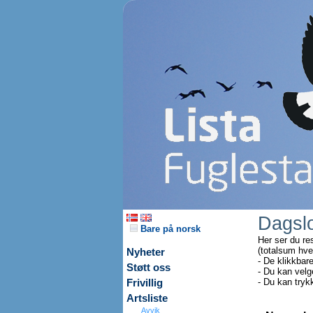
Dagsl
Bare på norsk
Her ser du re
(totalsum hve
Nyheter
- De klikkbar
Støtt oss
- Du kan velg
- Du kan tryk
Frivillig
Artsliste
Avvik