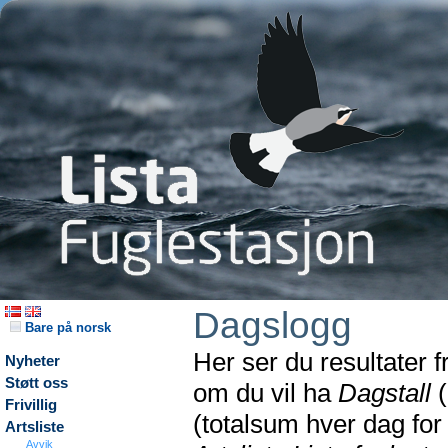
Dagslogg
Bare på norsk
Her ser du resultater 
Nyheter
Støtt oss
om du vil ha
Dagstall
(
Frivillig
(totalsum hver dag fo
Artsliste
Avvik