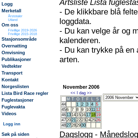
Artsliste Lista fuglesta
Logg
- De klikkbare blå fel
Merketall
Årstotaler
loggdata.
Utland
Om oss
- Du kan velge år og m
Frivillige 2019-2026
Frivillige 2015-2018
kalenderen.
Stasjonsområde
Overnatting
- Du kan trykke på en 
Omvisning
arten.
Publikasjoner
Vedtekter
Transport
Kontakt
Norgeslisten
November 2006
<<
I dag
>>
Lista Bird Race regler
M
T
O
T
F
L
S
Fuglestasjoner
44
1
2
3
4
5
Fuglevakta
45
6
7
8
9
10
11
12
Videos
46
13
14
15
16
17
18
19
47
20
21
22
23
24
25
26
Logg inn
48
27
28
29
30
Dagslogg
-
Månedslo
Søk på siden