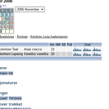
r 2006
g
>>
F
L
S
3
4
5
10
11
12
6
17
18
19
3
24
25
26
0
ånedslogg
-
Årslogg
-
Artsliste Lista fuglestasjon
Ant
NW
SE
Pull
Graf
Common Teal
Anas crecca
21
Northern Lapwing
Vanellus vanellus
20
ører
rnavn
Init
jonsturer
inger
Land
Tid (min)
over trekket