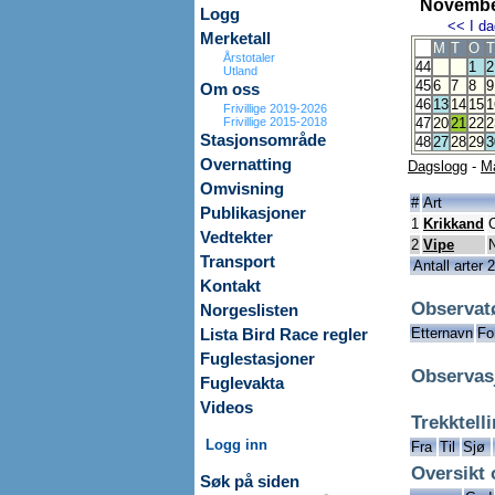
Novembe
Logg
<<
I da
Merketall
M
T
O
T
Årstotaler
44
1
2
Utland
45
6
7
8
9
Om oss
46
13
14
15
1
Frivillige 2019-2026
Frivillige 2015-2018
47
20
21
22
2
Stasjonsområde
48
27
28
29
3
Overnatting
Dagslogg
-
M
Omvisning
#
Art
Publikasjoner
1
Krikkand
Vedtekter
2
Vipe
Transport
Antall arter 2
Kontakt
Observat
Norgeslisten
Etternavn
Fo
Lista Bird Race regler
Fuglestasjoner
Observas
Fuglevakta
Videos
Trekktell
Logg inn
Fra
Til
Sjø
Oversikt 
Søk på siden