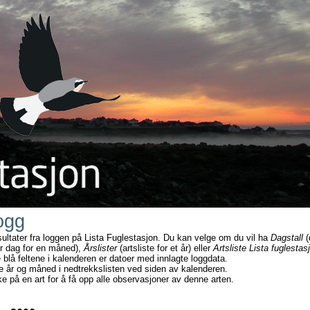
ogg
sultater fra loggen på Lista Fuglestasjon. Du kan velge om du vil ha
Dagstall
(
r dag for en måned),
Årslister
(artsliste for et år) eller
Artsliste Lista fuglestas
e blå feltene i kalenderen er datoer med innlagte loggdata.
e år og måned i nedtrekkslisten ved siden av kalenderen.
ke på en art for å få opp alle observasjoner av denne arten.