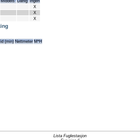
Middels
Dårlig
Ingen
X
X
X
ing
id (min)
Nettmeter
M*H
Lista Fuglestasjon