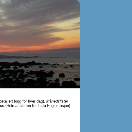
detaljert logg for hver dag),
Månedslister
jon
(Hele artslisten for Lista Fuglestasjon).