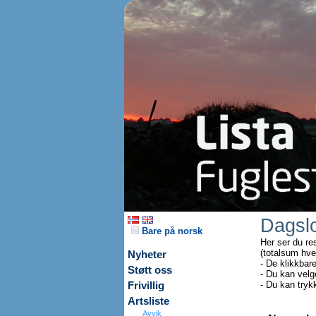
Dagsl
Bare på norsk
Her ser du re
(totalsum hve
Nyheter
- De klikkbar
Støtt oss
- Du kan velg
- Du kan tryk
Frivillig
Artsliste
Avvik