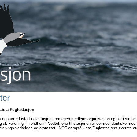
ter
 Lista Fuglestasjon
15 opphørte Lista Fuglestasjon som egen medlemsorganisasjon og ble i sin hel
gisk Forening i Trondheim. Vedtektene til stasjonen er dermed identiske med
orenings vedtekter, og årsmøtet i NOF er også Lista Fuglestasjons øverste or