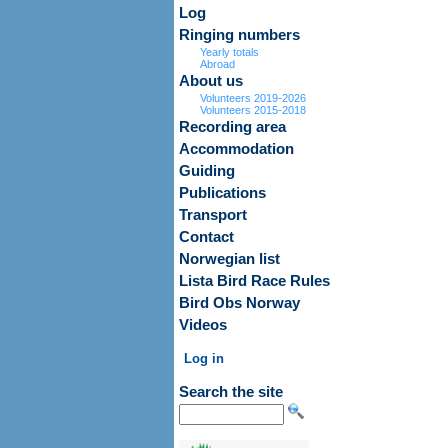
Log
Ringing numbers
Yearly totals
Abroad
About us
Volunteers 2019-2026
Volunteers 2015-2018
Recording area
Accommodation
Guiding
Publications
Transport
Contact
Norwegian list
Lista Bird Race Rules
Bird Obs Norway
Videos
Log in
Search the site