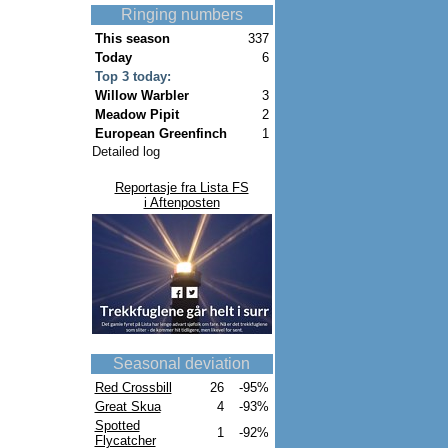
Ringing numbers
This season
337
Today
6
Top 3 today:
Willow Warbler
3
Meadow Pipit
2
European Greenfinch
1
Detailed log
Reportasje fra Lista FS
i Aftenposten
Seasonal deviation
Red Crossbill
26
-95%
Great Skua
4
-93%
Spotted
1
-92%
Flycatcher