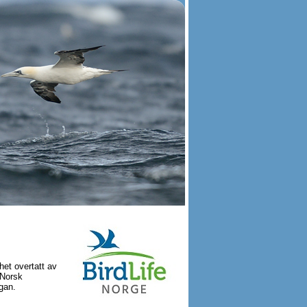
het overtatt av
 Norsk
gan.