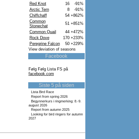
Red Knot
16
-91%
Arctic Tern
8
-91%
Chiffchaff
54
+862%
Common
51
+851%
Stonechat
Common Quail
44
+472%
Rock Dove
170
+233%
Peregrine Falcon
50
+229%
View deviation of seasons
Facebook
Følg Følg Lista FS på
facebook.com
Siste 5 på siden
Lista Bird Race
Report from spring 2026
Begynnerkurs i ringmerking: 8.-9.
august 2026
Report from autumn 2025
Looking for bird ringers for autumn
2027