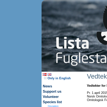
Vedtek
Only in English
Vedtekter for
News
Support us
Pr. 1.april 20
Norsk Ornitolo
Volunteer
Ornitologisk F
Species list
Deviation