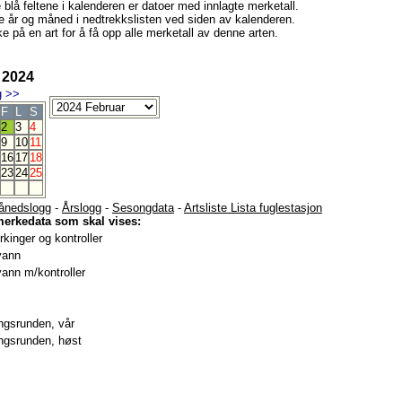
e blå feltene i kalenderen er datoer med innlagte merketall.
e år og måned i nedtrekkslisten ved siden av kalenderen.
e på en art for å få opp alle merketall av denne arten.
 2024
g
>>
F
L
S
2
3
4
9
10
11
16
17
18
23
24
25
ånedslogg
-
Årslogg
-
Sesongdata
-
Artsliste Lista fuglestasjon
merkedata som skal vises:
kinger og kontroller
vann
ann m/kontroller
gsrunden, vår
gsrunden, høst