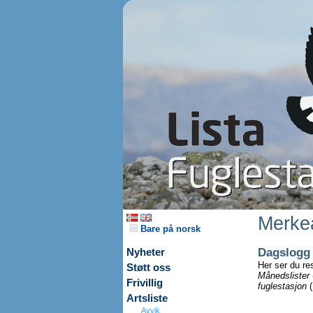
Merkea
Bare på norsk
Dagslogg
Nyheter
Her ser du re
Støtt oss
Månedslister
Frivillig
fuglestasjon
(
Artsliste
Avvik