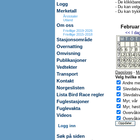
- De klikkbar
Logg
- Du kan velg
Merketall
- Du kan trykk
Årstotaler
Utland
Om oss
Februar
Frivillige 2019-2026
<<
I da
Frivillige 2015-2018
M
T
O
T
Stasjonsområde
5
1
Overnatting
6
5
6
7
8
Omvisning
7
12
13
14
15
Publikasjoner
8
19
20
21
22
9
26
27
28
29
Vedtekter
Dagslogg
-
M
Transport
Velg hvilke 
Kontakt
Andre mer
Norgeslisten
Slevdals
Lista Bird Race regler
Slevdalsv
Myr, vår
Fuglestasjoner
Myr, høst
Fuglevakta
Overvåkin
Videos
Overvåkin
Logg inn
Søk på siden