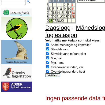
M
T
O
T
F
L
S
5
1
2
3
4
6
5
6
7
8
9
10
11
7
12
13
14
15
16
17
18
8
19
20
21
22
23
24
25
9
26
27
28
29
Dagslogg
-
Månedslo
fuglestasjon
Velg hvilke merkedata som skal vises:
Andre merkinger og kontroller
Slevdalsvann
Slevdalsvann m/kontroller
Myr, vår
Myr, høst
Overvåkingsrunden, vår
Overvåkingsrunden, høst
Ingen passende data f