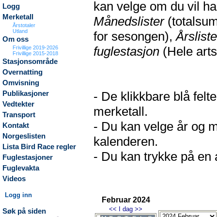
kan velge om du vil h
Logg
Merketall
Månedslister
(totalsum
Årstotaler
Utland
for sesongen),
Årsliste
Om oss
fuglestasjon
(Hele arts
Frivillige 2019-2026
Frivillige 2015-2018
Stasjonsområde
Overnatting
Omvisning
- De klikkbare blå fel
Publikasjoner
Vedtekter
merketall.
Transport
- Du kan velge år og m
Kontakt
Norgeslisten
kalenderen.
Lista Bird Race regler
- Du kan trykke på en a
Fuglestasjoner
Fuglevakta
Videos
Logg inn
Februar 2024
<<
I dag
>>
Søk på siden