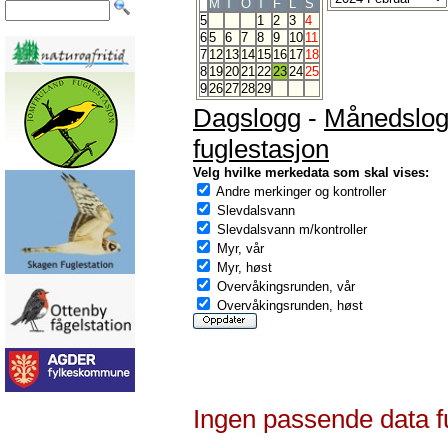
M
T
O
T
F
L
S
5
1
2
3
4
6
5
6
7
8
9
10
11
7
12
13
14
15
16
17
18
8
19
20
21
22
23
24
25
9
26
27
28
29
Dagslogg
-
Månedslo
fuglestasjon
Velg hvilke merkedata som skal vises:
Andre merkinger og kontroller
Slevdalsvann
Slevdalsvann m/kontroller
Myr, vår
Myr, høst
Overvåkingsrunden, vår
Overvåkingsrunden, høst
Ingen passende data f