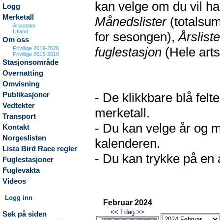
kan velge om du vil h
Logg
Merketall
Månedslister
(totalsum
Årstotaler
Utland
for sesongen),
Årsliste
Om oss
fuglestasjon
(Hele arts
Frivillige 2019-2026
Frivillige 2015-2018
Stasjonsområde
Overnatting
Omvisning
- De klikkbare blå fel
Publikasjoner
Vedtekter
merketall.
Transport
- Du kan velge år og m
Kontakt
Norgeslisten
kalenderen.
Lista Bird Race regler
- Du kan trykke på en a
Fuglestasjoner
Fuglevakta
Videos
Logg inn
Februar 2024
<<
I dag
>>
Søk på siden