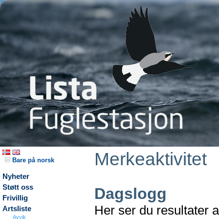
Merkeaktivitet
Bare på norsk
Nyheter
Støtt oss
Dagslogg
Frivillig
Her ser du resultater 
Artsliste
Avvik