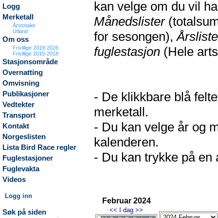
kan velge om du vil h
Logg
Merketall
Månedslister
(totalsum
Årstotaler
Utland
for sesongen),
Årsliste
Om oss
fuglestasjon
(Hele arts
Frivillige 2019-2026
Frivillige 2015-2018
Stasjonsområde
Overnatting
Omvisning
- De klikkbare blå fel
Publikasjoner
Vedtekter
merketall.
Transport
- Du kan velge år og m
Kontakt
Norgeslisten
kalenderen.
Lista Bird Race regler
- Du kan trykke på en a
Fuglestasjoner
Fuglevakta
Videos
Logg inn
Februar 2024
<<
I dag
>>
Søk på siden