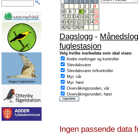
M
T
O
T
F
L
S
5
1
2
3
4
6
5
6
7
8
9
10
11
7
12
13
14
15
16
17
18
8
19
20
21
22
23
24
25
9
26
27
28
29
Dagslogg
-
Månedslo
fuglestasjon
Velg hvilke merkedata som skal vises:
Andre merkinger og kontroller
Slevdalsvann
Slevdalsvann m/kontroller
Myr, vår
Myr, høst
Overvåkingsrunden, vår
Overvåkingsrunden, høst
Ingen passende data f